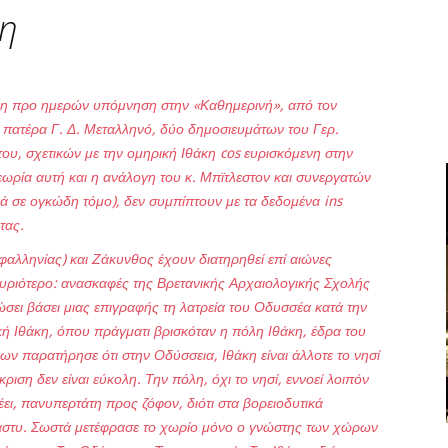
κη
η η προ ημερών υπόμνηση στην «Καθημερινή», από τον
πατέρα Γ. Δ. Μεταλληνό, δύο δημοσιευμάτων του Γερ.
ου, σχετικών με την ομηρική Ιθάκη cos ευρισκόμενη στην
εωρία αυτή και η ανάλογη του κ. Μπϊτλεστον και συνεργατών
ά σε ογκώδη τόμο), δεν συμπίπτουν με τα δεδομένα ins
τας.
φαλληνίας) και Ζάκυνθος έχουν διατηρηθεί επί αιώνες
κυριότερο: ανασκαφές της Βρετανικής Αρχαιολογικής Σχολής
ώσει βάσει μιας επιγραφής τη λατρεία του Οδυσσέα κατά την
κή Ιθάκη, όπου πράγματι βρισκόταν η πόλη Ιθάκη, έδρα του
ν παρατήρησε ότι στην Οδύσσεια, Ιθάκη είναι άλλοτε το νησί
ριση δεν είναι εύκολη. Την πόλη, όχι το νησί, εννοεί λοιπόν
έει, πανυπερτάτη προς ζόφον, διότι στα βορειοδυτικά
 άστυ. Σωστά μετέφρασε το χωρίο μόνο ο γνώστης των χώρων