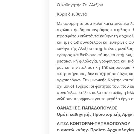
Ο καθηγητής Στ. Αλεξίου
Κύριε διευθυντά
Με αφορμή τα όσα καλά και επαινετικά λό
σχολιαστής δημοσιογράφος και φίλος κ. 
προσφάτου εκλιπόντα καθηγητή αρχαιολογ
και εμείς ωs συνάδελφοι και ειλικρινείς φ
καθηγητής Αλεξίου υπήρξε ένας μεγάλος
έγκυρος και διεθνούς φήμης επιστήμων, 
μεσαιωνική φιλολογία, γράφοντας και εκ
μας και την πολιτιστική Tns κληρονομιά.
ευπροσήγορος, δεν επιζητούσε δόξες κα
αρχαιολόγων Tns μινωικής Κρήτης και τα
όχι μόνο! Τυχεροί οι φοιτητές του, που 
συνάδελφε Στέλιο, καλό σου ταξίδι, η Ελλ
νιώθουν περήφανοι για το μεγάλο έργο σ
ΘΑΝΑΣΗΣ I. ΠΑΠΑΔΟΠΟΥΛΟΣ
Ομότ. καθηγητής Προϊστορικής Αρχαι
ΛΙΤΣΑ ΚΟΝΤΟΡΛΗ-ΠΑΠΑΔΟΠΟΥΛΟΥ
τ. αναπλ καθηγ. Προϊστ. Αρχαιολογία