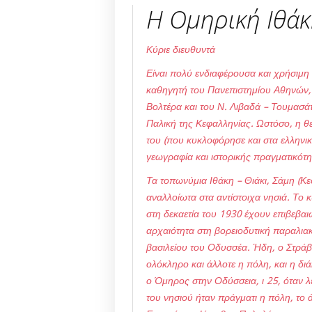
Η Ομηρική Ιθά
Κύριε διευθυντά
Είναι πολύ ενδιαφέρουσα και χρήσιμ
καθηγητή του Πανεπιστημίου Αθηνών, 
Βολτέρα και του Ν. Λιβαδά – Τουμασάτ
Παλική της Κεφαλληνίας. Ωστόσο, η θ
του (που κυκλοφόρησε και στα ελληνικ
γεωγραφία και ιστορικής πραγματικότη
Τα τοπωνύμια Ιθάκη – Θιάκι, Σάμη (Κε
αναλλοίωτα στα αντίστοιχα νησιά. Το 
στη δεκαετία του 1930 έχουν επιβεβαι
αρχαιότητα στη βορειοδυτική παραλια
βασιλείου του Οδυσσέα. Ήδη, ο Στράβω
ολόκληρο και άλλοτε η πόλη, και η διάκ
ο Όμηρος στην Οδύσσεια, ι 25, όταν λ
του νησιού ήταν πράγματι η πόλη, το