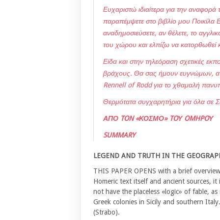
Ευχαριστώ ιδιαίτερα για την αναφορά
παραπέμψετε στο βιβλίο μου Ποικίλα Ε
αναδημοσιεύσετε, αν θέλετε, το αγγλι
του χώρου και ελπίζω να κατορθωθεί 
Είδα και στην τηλεόραση σχετικές εκπ
βράχους. Θα σας ήμουν ευγνώμων, αν 
Rennell of Rodd για το χθαμαλή πανυ
Θερμότατα συγχαρητήρια για όλα σε 
ΑΠΟ TON «ΚΟΣΜΟ» TOΥ OMHPOΥ
SUMMARY
LEGEND AND TRUTH IN THE GEOGRAPH
THIS PAPER OPENS with a brief overview 
Homeric text itself and ancient sources, i
not have the placeless «logic» of fable, a
Greek colonies in Sicily and southern Ita
(Strabo).