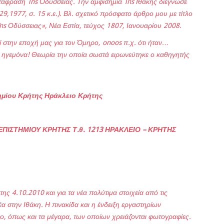
άφραση Tns Οδύσσειας. Την αμφισημία Tns Ιθάκης διέγνωσε
9,1977, σ. 15 κ.ε.). Βλ. σχετικό πρόσφατο άρθρο μου με τίτλο
ns Οδύσσειας», Νέα Εστία, τεύχος 1807, Ιανουαρίου 2008.
ί στην εποχή μας για τον Όμηρο, onoos π.χ. ότι ήταν…
 ηγεμόνα! Θεωρία την οποία σωστά ειρωνεύτηκε ο καθηγητής
ημίου Κρήτης Ηράκλειο Κρήτης
ΙΣΤΗΜΙΟΥ ΚΡΗΤΗΣ Τ.θ. 1213 ΗΡΑΚΛΕΙΟ – ΚΡΗΤΗΣ
ης 4.10.2010 και για τα νέα πολύτιμα στοιχεία από τις
 στην Ιθάκη. Η πινακίδα και η ένδειξη εργαστηρίων
ορο, όπως και τα μέγαρα, των οποίων χρειάζονται φωτογραφίες.