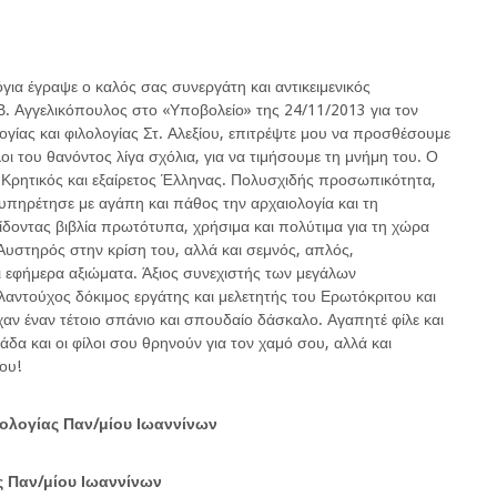
για έγραψε ο καλός σας συνεργάτη και αντικειμενικός
Β. Αγγελικόπουλος στο «Υποβολείο» της 24/11/2013 για τον
ίας και φιλολογίας Στ. Αλεξίου, επιτρέψτε μου να προσθέσουμε
ίλοι του θανόντος λίγα σχόλια, για να τιμήσουμε τη μνήμη του. Ο
 Κρητικός και εξαίρετος Έλληνας. Πολυσχιδής προσωπικότητα,
υπηρέτησε με αγάπη και πάθος την αρχαιολογία και τη
δίδοντας βιβλία πρωτότυπα, χρήσιμα και πολύτιμα για τη χώρα
 Αυστηρός στην κρίση του, αλλά και σεμνός, απλός,
ι εφήμερα αξιώματα. Άξιος συνεχιστής των μεγάλων
λαντούχος δόκιμος εργάτης και μελετητής του Ερωτόκριτου και
είχαν έναν τέτοιο σπάνιο και σπουδαίο δάσκαλο. Αγαπητέ φίλε και
άδα και οι φίλοι σου θρηνούν για τον χαμό σου, αλλά και
ου!
ολογίας Παν/μίου Ιωαννίνων
ς Παν/μίου Ιωαννίνων