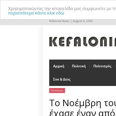
Χρησιμοποιώντας την ιστοσελίδα μας συμφωνείτε με τ
περισσότερα κάντε κλικ εδώ
Kefalonia News | August 6, 2026
Αρχική
Πολιτική
Πολιτισμός
Σοκ & Δεος
Πολιτισμός
Το Νοέμβρη του
έχασε έναν από