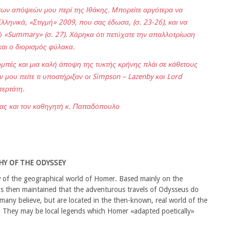
 των απόψεών μου περί της Ιθάκης. Μπορείτε αργότερα να
λληνικά, «Στιγμή» 2009, που σας έδωσα, (σ. 23-26), και να
κό «Summary» (σ. 27). Χάρηκα ότι πετύχατε την απαλλοτρίωση
και ο διορισμός φύλακα.
ομπές και μια καλή άποψη της τυκτής κρήνης πλάι σε κάθετους
μου πείτε τι υποστήριξαν οι Simpson – Lazenby και Lord
περτάτη.
Σας και τον καθηγητή κ. Παπαδόπουλο
Y OF THE ODYSSEY
of the geographical world of Homer. Based mainly on the
t is then maintained that the adventurous travels of Odysseus do
s many believe, but are located in the then-known, real world of the
ly. They may be local legends which Homer «adapted poetically»