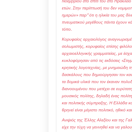
Νοεμβρίου στο σπίτι του στο Ηράκλειο
ετών. Στην περίπτωσή του δεν νομιμ
ημερών» παρ” ότι η ηλικία του μας δίν
πνευματικού μεγέθους πάντα έχουν κάτ
τόπο.
Κορυφαίος αρχαιολόγος αναγνωρισμέν
σολωμιστής, κορυφαίος επίσης φιλόλο
αρχαιοελληνικής γραμματείας, με έσχ
κυκλοφόρησαν από τις εκδόσεις «Στιγμ
κρητικής λογοτεχνίας, με μνημειώδη τ
δασκάλους που δημιούργησαν τον κανόν
τα δομικά υλικά που τον έκαναν πολυ
διανοουμένου που μετέχει σε ευρύτατ
μουσικός πολίτης, δηλαδή ένας πολίτ
και πολιτικής σύμπραξης. Η Ελλάδα κα
θρηνεί είναι μέγιστο πολιτικό, ηθικό κ
Ανιψιός της Έλλης Αλεξίου και της Γα
είχε την τύχη να γεννηθεί και να γαλο