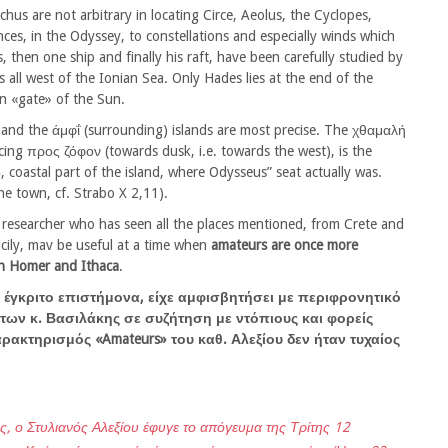
hus are not arbitrary in locating Circe, Aeolus, the Cyclopes,
ces, in the Odyssey, to constellations and especially winds which
, then one ship and finally his raft, have been carefully studied by
es all west of the Ionian Sea. Only Hades lies at the end of the
n «gate» of the Sun.
 and the άμφΐ (surrounding) islands are most precise. The χθαμαλή
cing προς ζόφον (towards dusk, i.e. towards the west), is the
, coastal part of the island, where Odysseus” seat actually was.
he town, cf. Strabo X 2,11).
 researcher who has seen all the places mentioned, from Crete and
icily, mav be useful at a time when
amateurs are once more
n Homer and Ithaca
.
 έγκριτο επιστήμονα, είχε αμφισβητήσει με περιφρονητικό
ήτων κ. Βασιλάκης σε συζήτηση με ντόπιους και φορείς
αρακτηρισμός «Amateurs» του καθ. Αλεξίου δεν ήταν τυχαίος
, ο Στυλιανός Αλεξίου έφυγε το απόγευμα της Τρίτης 12