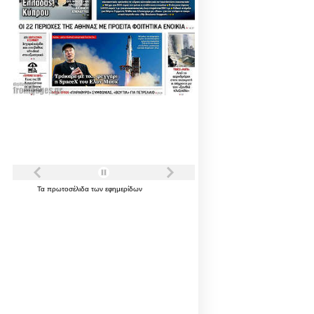
Τα
πρωτοσέλιδα
των
εφημερίδων