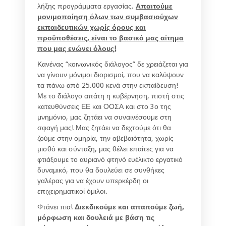
λήξης προγράμματα εργασίας.
Απαιτούμε
μονιμοποίηση όλων των συμβασιούχων
εκπαιδευτικών χωρίς όρους και
προϋποθέσεις, είναι το βασικό μας αίτημα
που μας ενώνει όλους!
Κανένας “κοινωνικός διάλογος” δε χρειάζεται για
να γίνουν μόνιμοι διορισμοί, που να καλύψουν
τα πάνω από 25.000 κενά στην εκπαίδευση!
Με το διάλογο απάτη η κυβέρνηση, πιστή στις
κατευθύνσεις ΕΕ και ΟΟΣΑ και στο 3ο της
μνημόνιο, μας ζητάει να συναινέσουμε στη
σφαγή μας! Μας ζητάει να δεχτούμε ότι θα
ζούμε στην ομηρία, την αβεβαιότητα, χωρίς
μισθό και σύνταξη, μας θέλει επαίτες για να
φτιάξουμε το αυριανό φτηνό ευέλικτο εργατικό
δυναμικό, που θα δουλεύει σε συνθήκες
γαλέρας για να έχουν υπερκέρδη οι
επιχειρηματικοί όμιλοι.
Φτάνει πια!
Διεκδικούμε και απαιτούμε ζωή,
μόρφωση και δουλειά με βάση τις