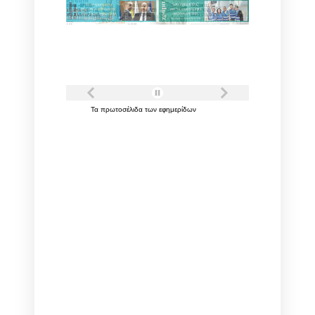
Τα
πρωτοσέλιδα
των
εφημερίδων