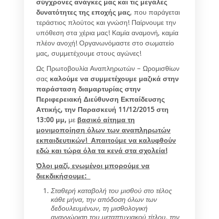
σύγχρονες ανάγκες μας και τις μεγάλες
δυνατότητες της εποχής μας
, που παράγεται
τεράστιος πλούτος και γνώση! Παίρνουμε την
υπόθεση στα χέρια μας! Καμία αναμονή, καμία
πλέον ανοχή! Οργανωνόμαστε στο σωματείο
μας, συμμετέχουμε στους αγώνες!
Ως Πρωτοβουλία Αναπληρωτών – Ωρομισθίων
σας
καλούμε να συμμετέχουμε μαζικά στην
παράσταση διαμαρτυρίας στην
Περιφερειακή Διεύθυνση Εκπαίδευσης
Αττικής, την Παρασκευή 11/12/2015 στη
13:00 μμ,
με
βασικό αίτημα τη
μονιμοποίηση όλων των αναπληρωτών
εκπαιδευτικών! Απαιτούμε να καλυφθούν
εδώ και τώρα όλα τα κενά στα σχολεία!
Όλοι μαζί, ενωμένοι μπορούμε να
διεκδικήσουμε:
Σταθερή καταβολή του μισθού στο τέλος
κάθε μήνα, την απόδοση όλων των
δεδουλευμένων, τη μισθολογική
αναγνώριση του μεταπτυχιακού τίτλου, την