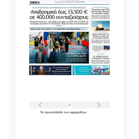
Τα
πρωτοσέλιδα
των
εφημερίδων