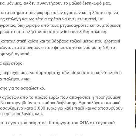
 και μόνιμες, αν δεν συναντήσουν το μαζικό ξεσηκωμό μας.
ει τα αιτήματα των μικρομεσαίων αγροτών και η λύσσα της να
της επιλογή και ως τέτοια πρέπει να αντιμετωπιστεί, με
αγροτιάς, διαχωρισμό από τους μεγαλοαγρότες και συμπόρευση
τρώματα που πλήττονται από την ίδια αντιλαϊκή πολιτική.
καπιταλιστική κρίση και τα βάρβαρα ταξικά μέτρα που υλοποιεί
οντας το 3ο μνημόνιο που ψήφισε από κοινού με τη ΝΔ, το
η φτωχή αγροτιά.
ς έχει στόχο.
ς περιοχής μας, να συμπαραταχτούν πίσω από το κοινό πλαίσιο
α παλέψουν για:
σης για το ασφαλιστικό.
ων αγροτών από το πρώτο ευρώ που αποφάσισε η προηγούμενη
. Να καταργηθούν τα τεκμήρια διαβίωσης. Αφορολόγητο ατομικό
οσαυξημένο κατά 3.000 ευρώ για κάθε παιδί και να αποσυρθούν
ση της φορολογίας κλπ.
 του αγροτικού ρεύματος. Κατάργηση του ΦΠΑ στα αγροτικά