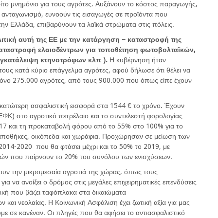
τρίτο μνημόνιο για τους αγρότες. Αυξάνουν το κόστος παραγωγής,
 ανταγωνισμό, ευνοούν τις εισαγωγές σε προϊόντα που
ν Ελλάδα, επιβαρύνουν τα λαϊκά στρώματα στις πόλεις.
λιτική αυτή της ΕΕ με την κατάργηση – καταστροφή της
αταστροφή ελαιοδέντρων για τοποθέτηση φωτοβολταϊκών,
εγκατάλειψη κτηνοτρόφων κλπ ).
Η κυβέρνηση ήταν
τους κατά κύριο επάγγελμα αγρότες, αφού δήλωσε ότι θέλει να
όνο 275.000 αγρότες, από τους 900.000 που όπως είπε έχουν
 κατώτερη ασφαλιστική εισφορά στα 1544 € το χρόνο. Έχουν
ΕΦΚ) στο αγροτικό πετρέλαιο και το συντελεστή φορολογίας
17 και τη προκαταβολή φόρου από το 55% στο 100% για το
 αποθήκες, οικόπεδα και χωράφια. Προχώρησαν σε μείωση των
2014-2020 που θα φτάσει μέχρι και το 50% το 2019, με
ών που παίρνουν το 20% του συνόλου των ενισχύσεων.
σουν την μικρομεσαία αγροτιά της χώρας, όπως τους
ια να ανοίξει ο δρόμος στις μεγάλες επιχειρηματικές επενδύσεις
ιτική που βάζει ταφόπλακα στα δικαιώματα
και νεολαίας. Η Κοινωνική Ασφάλιση έχει ζωτική αξία για μας
ζουμε σε κανέναν. Οι πληγές που θα αφήσει το αντιασφαλιστικό