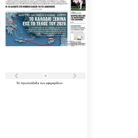
Τα
πρωτοσέλιδα
των
εφημερίδων