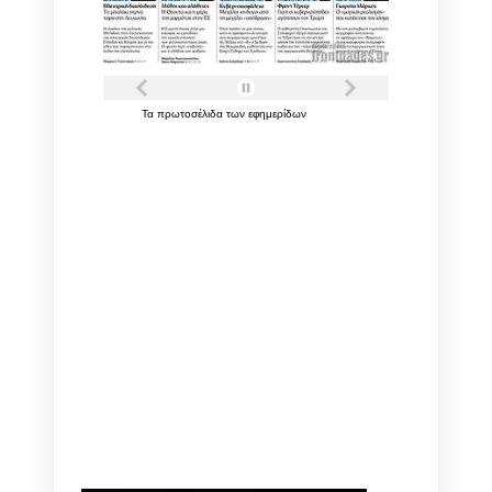
Τα
πρωτοσέλιδα
των
εφημερίδων