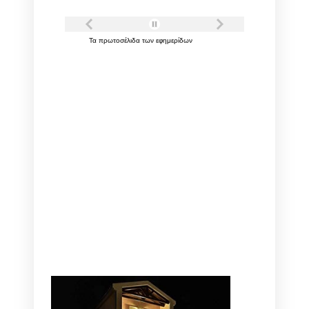
Τα
πρωτοσέλιδα
των
εφημερίδων