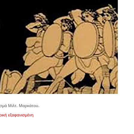
οσμά Μιλτ. Μαρκάτου.
ική εξαφανισμένη