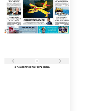
Τα
πρωτοσέλιδα
των
εφημερίδων