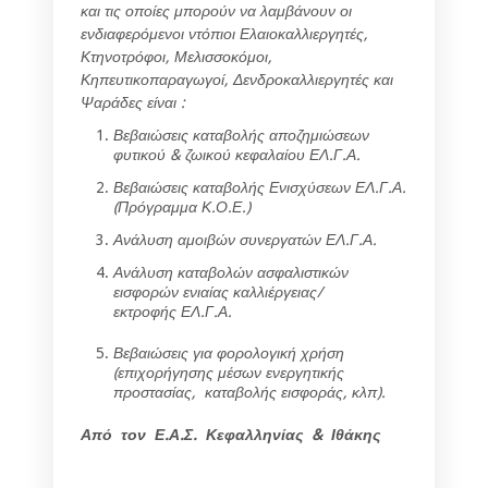
και τις οποίες μπορούν να λαμβάνουν οι
ενδιαφερόμενοι ντόπιοι Ελαιοκαλλιεργητές,
Κτηνοτρόφοι, Μελισσοκόμοι,
Κηπευτικοπαραγωγοί, Δενδροκαλλιεργητές και
Ψαράδες είναι :
Βεβαιώσεις καταβολής αποζημιώσεων
φυτικού & ζωικού κεφαλαίου ΕΛ.Γ.Α.
Βεβαιώσεις καταβολής Ενισχύσεων ΕΛ.Γ.Α.
(Πρόγραμμα Κ.Ο.Ε.)
Ανάλυση αμοιβών συνεργατών ΕΛ.Γ.Α.
Ανάλυση καταβολών ασφαλιστικών
εισφορών ενιαίας καλλιέργειας/
εκτροφής
ΕΛ.Γ.Α.
Βεβαιώσεις για φορολογική χρήση
(επιχορήγησης μέσων ενεργητικής
προστασίας,
καταβολής εισφοράς, κλπ).
Από τον Ε.Α.Σ. Κεφαλληνίας & Ιθάκης