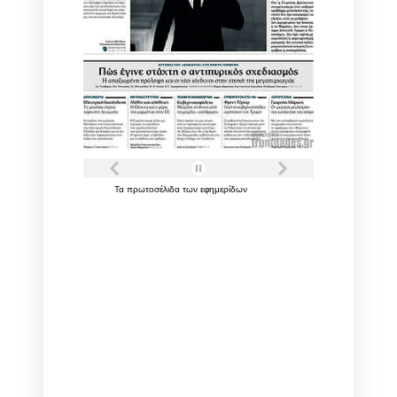
Τα
πρωτοσέλιδα
των
εφημερίδων