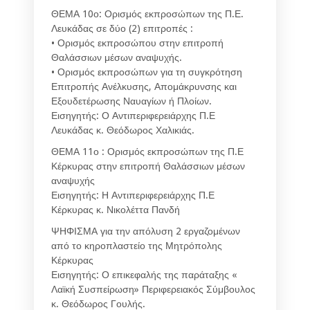
ΘΕΜΑ 10ο: Ορισμός εκπροσώπων της Π.Ε.
Λευκάδας σε δύο (2) επιτροπές :
• Ορισμός εκπροσώπου στην επιτροπή
Θαλάσσιων μέσων αναψυχής.
• Ορισμός εκπροσώπων για τη συγκρότηση
Επιτροπής Ανέλκυσης, Απομάκρυνσης και
Εξουδετέρωσης Ναυαγίων ή Πλοίων.
Εισηγητής: Ο Αντιπεριφερειάρχης Π.Ε
Λευκάδας κ. Θεόδωρος Χαλικιάς.
ΘΕΜΑ 11ο : Ορισμός εκπροσώπων της Π.Ε
Κέρκυρας στην επιτροπή Θαλάσσιων μέσων
αναψυχής
Εισηγητής: Η Αντιπεριφερειάρχης Π.Ε
Κέρκυρας κ. Νικολέττα Πανδή
ΨΗΦΙΣΜΑ για την απόλυση 2 εργαζομένων
από το κηροπλαστείο της Μητρόπολης
Κέρκυρας
Εισηγητής: Ο επικεφαλής της παράταξης «
Λαϊκή Συσπείρωση» Περιφερειακός Σύμβουλος
κ. Θεόδωρος Γουλής.