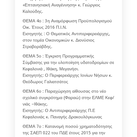
«Επτανησιακή Αναγέννηση» κ. Γεώργιος
Καλούδης.
ΘΕΜΑ 4ο : 3η Αναμόρφωση Προϋπολογισμού
Οικ. Έτους 2016 Π.Ι.Ν.
Εισηγητής : Ο Θεματικός Αντιπεριφερειάρχης,
στον τομέα Οικονομικών κ. Διονύσιος
Στραβοράβδης.
ΘΕΜΑ 5ο : Έγκριση Προγραμματικής
Σύμβασης για την υλοποίηση υδατοδρομίων σε
Κεφαλονιά , Ιθάκη, Μεγανήσι.
Εισηγητής: Ο Περιφερειάρχης Ιονίων Νήσων κ.
Θεόδωρος Γαλιατσάτος
ΘΕΜΑ 6ο : Παραχώρηση αίθουσας στο νέο
σχολικό συγκρότημα (Φαραώ) στην ΕΛΜΕ Κεφ/
νιάς –Ιθάκης.
Εισηγητής: Ο Αντιπεριφερειάρχης Π.Ε
Κεφαλονιάς κ. Παναγής Δρακουλόγκωνας
ΘΕΜΑ 7ο : Κατανομή ποσού χρηματοδότησης
της ΣΑΕΠ 022 του ΠΔΕ έτους 2015 για την