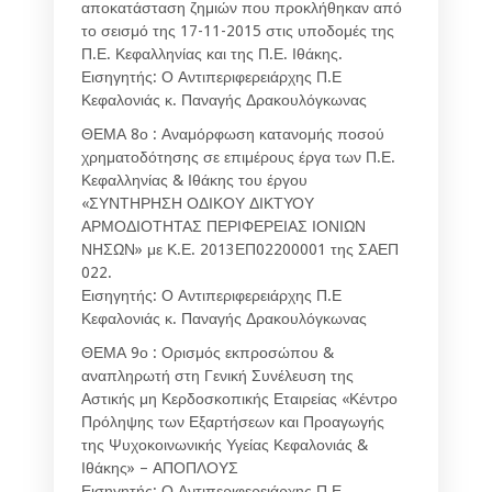
αποκατάσταση ζημιών που προκλήθηκαν από
το σεισμό της 17-11-2015 στις υποδομές της
Π.Ε. Κεφαλληνίας και της Π.Ε. Ιθάκης.
Εισηγητής: Ο Αντιπεριφερειάρχης Π.Ε
Κεφαλονιάς κ. Παναγής Δρακουλόγκωνας
ΘΕΜΑ 8ο : Αναμόρφωση κατανομής ποσού
χρηματοδότησης σε επιμέρους έργα των Π.Ε.
Κεφαλληνίας & Ιθάκης του έργου
«ΣΥΝΤΗΡΗΣΗ ΟΔΙΚΟΥ ΔΙΚΤΥΟΥ
ΑΡΜΟΔΙΟΤΗΤΑΣ ΠΕΡΙΦΕΡΕΙΑΣ ΙΟΝΙΩΝ
ΝΗΣΩΝ» με Κ.Ε. 2013ΕΠ02200001 της ΣΑΕΠ
022.
Εισηγητής: Ο Αντιπεριφερειάρχης Π.Ε
Κεφαλονιάς κ. Παναγής Δρακουλόγκωνας
ΘΕΜΑ 9ο : Ορισμός εκπροσώπου &
αναπληρωτή στη Γενική Συνέλευση της
Αστικής μη Κερδοσκοπικής Εταιρείας «Κέντρο
Πρόληψης των Εξαρτήσεων και Προαγωγής
της Ψυχοκοινωνικής Υγείας Κεφαλονιάς &
Ιθάκης» – ΑΠΟΠΛΟΥΣ
Εισηγητής: Ο Αντιπεριφερειάρχης Π.Ε