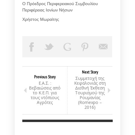
Ο Πρόεδρος Περιφερειακού Συμβουλίου
Περιφέρειας Ιονίων Νήσων
Χρήστος Μωραίτης
Next Story
Previous Story
Συμμετοχή της
Ε.Α.Σ. :
Κεφαλονιάς στη
Βεβαιώσεις από
Διεθνή Έκθεση
το Κ.Ε.Π. για
Τουρισμού της
τους ντόπιους
Ρουμανίας
Αγρότες
(Romexpo –
2016)