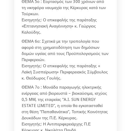
ΘΕΜΑ 5ο : Εορτασμός των 300 χρόνων από
τη νικηφόρα ναυμαχία της Κέρκυρας κατά των
Τούρκων.
Εισηγητής: Ο επικεφαλής της παράταξης
«Επτανησιακή Αναγέννηση» κ. Γεώργιος
Καλούδης.
ΘΕΜΑ 6ο: Σχετικά με την τροπολογία που
αφορά στη χρηματοδότηση των δημόσιων
δομών υγείας από τους Προϋπολογισμούς των
Περιφερειών.
Εισηγητής: Ο επικεφαλής της παράταξης «
Λαϊκή Συσπείρωση» Περιφερειακός Σύμβουλος
κ. Θεόδωρος Γουλής.
ΘΕΜΑ 7ο : Μονάδα παραγωγής ηλεκτρικής
ενέργειας από βιορευστά – βιοκαύσιμα, ισχύος
0,5 MW, της εταιρείας “A.I. SUN ENERGY
ESTATE LIMITED”, η οποία θα εγκατασταθεί
στη θέση “Παπαθανάτικα”, Τοπικής Κοινότητας
Δουκάδων της Π.Ε. Κέρκυρας.
Εισηγητής: Η Αντιπεριφερειάρχης Π.Ε
Κέρκυρας κ. Νικολέττα Πανδή