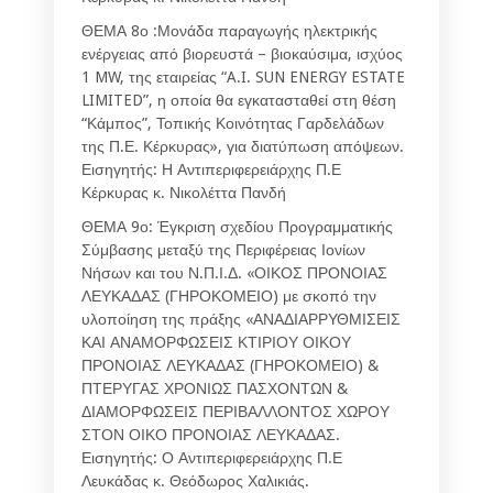
ΘΕΜΑ 8ο :Μονάδα παραγωγής ηλεκτρικής
ενέργειας από βιορευστά – βιοκαύσιμα, ισχύος
1 MW, της εταιρείας “A.I. SUN ENERGY ESTATE
LIMITED”, η οποία θα εγκατασταθεί στη θέση
“Κάμπος”, Τοπικής Κοινότητας Γαρδελάδων
της Π.Ε. Κέρκυρας», για διατύπωση απόψεων.
Εισηγητής: Η Αντιπεριφερειάρχης Π.Ε
Κέρκυρας κ. Νικολέττα Πανδή
ΘΕΜΑ 9ο: Έγκριση σχεδίου Προγραμματικής
Σύμβασης μεταξύ της Περιφέρειας Ιονίων
Νήσων και του Ν.Π.Ι.Δ. «ΟΙΚΟΣ ΠΡΟΝΟΙΑΣ
ΛΕΥΚΑΔΑΣ (ΓΗΡΟΚΟΜΕΙΟ) με σκοπό την
υλοποίηση της πράξης «ΑΝΑΔΙΑΡΡΥΘΜΙΣΕΙΣ
ΚΑΙ ΑΝΑΜΟΡΦΩΣΕΙΣ ΚΤΙΡΙΟΥ ΟΙΚΟΥ
ΠΡΟΝΟΙΑΣ ΛΕΥΚΑΔΑΣ (ΓΗΡΟΚΟΜΕΙΟ) &
ΠΤΕΡΥΓΑΣ ΧΡΟΝΙΩΣ ΠΑΣΧΟΝΤΩΝ &
ΔΙΑΜΟΡΦΩΣΕΙΣ ΠΕΡΙΒΑΛΛΟΝΤΟΣ ΧΩΡΟΥ
ΣΤΟΝ ΟΙΚΟ ΠΡΟΝΟΙΑΣ ΛΕΥΚΑΔΑΣ.
Εισηγητής: Ο Αντιπεριφερειάρχης Π.Ε
Λευκάδας κ. Θεόδωρος Χαλικιάς.