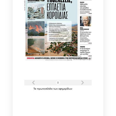
Τα
πρωτοσέλιδα
των
εφημερίδων