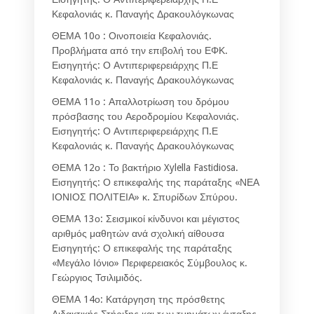
Κεφαλονιάς κ. Παναγής Δρακουλόγκωνας
ΘΕΜΑ 10ο : Οινοποιεία Κεφαλονιάς.
Προβλήματα από την επιβολή του ΕΦΚ.
Εισηγητής: Ο Αντιπεριφερειάρχης Π.Ε
Κεφαλονιάς κ. Παναγής Δρακουλόγκωνας
ΘΕΜΑ 11ο : Απαλλοτρίωση του δρόμου
πρόσβασης του Αεροδρομίου Κεφαλονιάς.
Εισηγητής: Ο Αντιπεριφερειάρχης Π.Ε
Κεφαλονιάς κ. Παναγής Δρακουλόγκωνας
ΘΕΜΑ 12ο : Το βακτήριο Xylella Fastidiosa.
Εισηγητής: Ο επικεφαλής της παράταξης «ΝΕΑ
ΙΟΝΙΟΣ ΠΟΛΙΤΕΙΑ» κ. Σπυρίδων Σπύρου.
ΘΕΜΑ 13ο: Σεισμικοί κίνδυνοι και μέγιστος
αριθμός μαθητών ανά σχολική αίθουσα
Εισηγητής: Ο επικεφαλής της παράταξης
«Μεγάλο Ιόνιο» Περιφερειακός Σύμβουλος κ.
Γεώργιος Τσιλιμιδός.
ΘΕΜΑ 14ο: Κατάργηση της πρόσθετης
Διδακτικής Στήριξης και των τμημάτων ένταξης