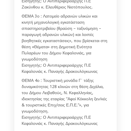
Εισηγητής: Ο Αντιπεριφερειάρχης Π.Ε
Ζακύνθου κ. Ελευθέριος Νιοτόπουλος.
ΘΕΜΑ 3ο : Λατομείο αδρανών υλικών και
κινητή μηχανολογική εγκατάσταση
σπαστηροτριβείου (θραύση – ταξινόμηση –
παραγωγή αδρανών υλικών) και λοιπές
βοηθητικές εγκαταστάσεις», που βρίσκεται στη
θέση «Θέματα» στη Δημοτική Ενότητα
Πυλαρέων του Δήμου Κεφαλονιάς, για
γνωμοδότηση
Εισηγητής: Ο Αντιπεριφερειάρχης Π.Ε
Κεφαλονιάς κ. Παναγής Δρακουλόγκωνας
ΘΕΜΑ 4ο : Τουριστική μονάδα Γ΄ τάξης
δυναμικότητας 128 κλινών στη θέση Διχάλια,
του Δήμου Λειβαθούς, Ν. Κεφαλληνίας,
ιδιοκτησίας της εταιρίας “Αφοί Κόκκολη ξεν/κές
& τουριστικές Επιχ/σεις Ε.Π.Ε.”», για
γνωμοδότηση.
Εισηγητής: Ο Αντιπεριφερειάρχης Π.Ε
Κεφαλονιάς κ. Παναγής Δρακουλόγκωνας