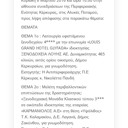
Κυριακή 6 Μαρτίου 2016 και ώρα 10:00 στην
αίθουσα συνεδριάσεων της Περιφερειακής
Ενότητας Κέρκυρας, στις Αλυκές Ποταμού,
προς λήψη απόφασης στα παρακάτω θέματα:
ΘΕΜΑΤΑ
ΘΕΜΑ 1ο : Λειτουργία υφιστάμενου
ξενοδοχείου 4**** με την επωνυμία «LOUIS
GRAND HOTEL GLYFADA» ιδιοκτησίας
ΞΕΝΟΔΟΧΕΙΑ ΛΟΥΗΣ ΑΕ. Δυναμικότητας 465
κλινών, εκτός ορίου οικισμού, Δήμου
Κερκυραίων, για γνωμοδότηση.
Εισηγητής: Η Αντιπεριφερειάρχης Π.Ε
Κέρκυρας κ. Νικολέττα Πανδή
ΘΕΜΑ 2ο : Μελέτη περιβαλλοντικών
επιπτώσεων της δραστηριότητας:
«Ξενοδοχειακή Μονάδα Κλασικού τύπου 3***
σε οικόπεδο ιδιοκτησίας της εταιρείας
«ΚΑΡΜΑΝΙΟΛΟΣ Α.Ε» στη θέση «Υψόλιθος»
Τ.Κ. Καλαμακίου, Δ.Ε. Λαγανά, Δήμος
Ζακύνθου, για γνωμοδότηση.