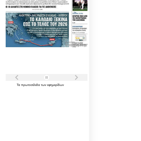
Τα
πρωτοσέλιδα
των
εφημερίδων