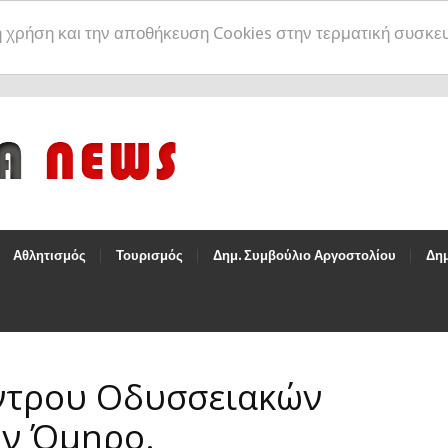
η χρήση και την αποθήκευση Cookies στην τερματική συσκε
Αθλητισμός
Τουρισμός
Δημ. Συμβούλιο Αργοστολίου
Δημ
έντρου Οδυσσειακών
ον Όμηρο.