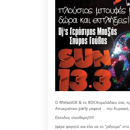
O RhesusGR & το ROCKομελάδικο σας π
Αποκριάτικο party ρεφενέ …την Κυριακή
Είσοδος ελεύθερη!!!!!
(φέρε φαγητό και έλα να το “ρίξουμε” στ