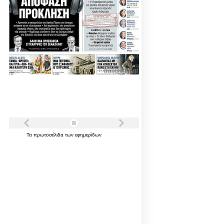
Τα
πρωτοσέλιδα
των
εφημερίδων