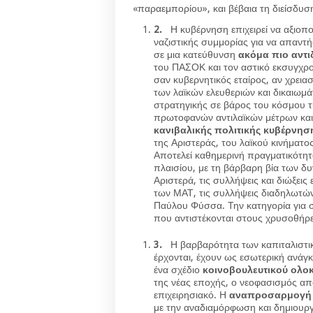
«παραεμπορίου», και βέβαια τη διείσδυσ
2.
Η κυβέρνηση επιχειρεί να αξιοπ
ναζιστικής συμμορίας για να απαντή
σε μια κατεύθυνση
ακόμα πιο αντ
του ΠΑΣΟΚ και τον αστικό εκσυγχρον
σαν κυβερνητικός εταίρος, αν χρεια
των λαϊκών ελευθεριών και δικαιωμά
στρατηγικής σε βάρος του κόσμου τ
πρωτοφανών αντιλαϊκών μέτρων κα
κανιβαλικής πολιτικής κυβέρνησ
της Αριστεράς, του λαϊκού κινήματος
Αποτελεί καθημερινή πραγματικότητ
πλαισίου, με τη βάρβαρη βία των δυ
Αριστερά, τις συλλήψεις και διώξεις
των ΜΑΤ, τις συλλήψεις διαδηλωτώ
Παύλου Φύσσα. Την κατηγορία για 
που αντιστέκονται στους χρυσοθήρε
3.
Η βαρβαρότητα των καπιταλιστ
έρχονται, έχουν ως εσωτερική ανάγ
ένα σχέδιο
κοινοβουλευτικού ολο
της νέας εποχής, ο νεοφασισμός απο
επιχειρησιακό. Η
αναπροσαρμογή τ
με την αναδιαμόρφωση και δημιουργ