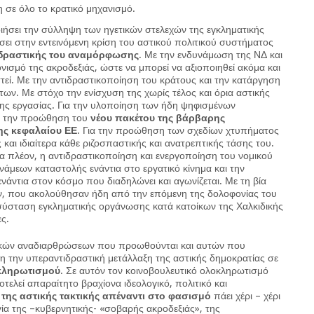
η σε όλο το κρατικό μηχανισμό.
οιήσει την σύλληψη των ηγετικών στελεχών της εγκληματικής
σει στην εντεινόμενη κρίση του αστικού πολιτικού συστήματος
ιδραστικής του αναμόρφωσης
. Με την ενδυνάμωση της ΝΔ και
ισμό της ακροδεξιάς, ώστε να μπορεί να αξιοποιηθεί ακόμα και
στεί. Με την αντιδραστικοποίηση του κράτους και την κατάργηση
των. Με στόχο την ενίσχυση της χωρίς τέλος και όρια αστικής
ης εργασίας. Για την υλοποίηση των ήδη ψηφισμένων
ι την προώθηση του
νέου πακέτου
της βάρβαρης
ης κεφαλαίου ΕΕ
. Για την προώθηση των σχεδίων χτυπήματος
 και ιδιαίτερα κάθε ριζοσπαστικής και ανατρεπτικής τάσης του.
α πλέον, η αντιδραστικοποίηση και ενεργοποίηση του νομικού
νάμεων καταστολής ενάντια στο εργατικό κίνημα και την
 ενάντια στον κόσμο που διαδηλώνει και αγωνίζεται. Με τη βία
ν, που ακολούθησαν ήδη από την επόμενη της δολοφονίας του
σύσταση εγκληματικής οργάνωσης κατά κατοίκων της Χαλκιδικής
ς.
ικών αναδιαρθρώσεων που προωθούνται και αυτών που
κη την υπεραντιδραστική μετάλλαξη της αστικής δημοκρατίας σε
κληρωτισμού
. Σε αυτόν τον κοινοβουλευτικό ολοκληρωτισμό
τελεί απαραίτητο βραχίονα ιδεολογικό, πολιτικό και
ης αστικής τακτικής απέναντι στο φασισμό
πάει χέρι – χέρι
ία της –κυβερνητικής- «σοβαρής ακροδεξιάς», της