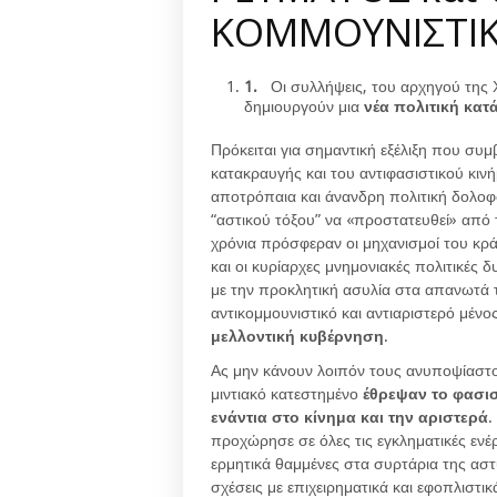
ΚΟΜΜΟΥΝΙΣΤΙΚ
1.
Οι συλλήψεις, του αρχηγού της
δημιουργούν μια
νέα πολιτική κα
Πρόκειται για σημαντική εξέλιξη που συμ
κατακραυγής και του αντιφασιστικού κιν
αποτρόπαια και άνανδρη πολιτική δολο
“αστικού τόξου” να «προστατευθεί» από 
χρόνια πρόσφεραν οι μηχανισμοί του κρά
και οι κυρίαρχες μνημονιακές πολιτικές δ
με την προκλητική ασυλία στα απανωτά τ
αντικομμουνιστικό και αντιαριστερό μένος
μελλοντική κυβέρνηση
.
Ας μην κάνουν λοιπόν τους ανυποψίαστους
μιντιακό κατεστημένο
έθρεψαν το φασισ
ενάντια στο κίνημα και την αριστερά
.
προχώρησε σε όλες τις εγκληματικές ενέ
ερμητικά θαμμένες στα συρτάρια της αστυ
σχέσεις με επιχειρηματικά και εφοπλιστικ