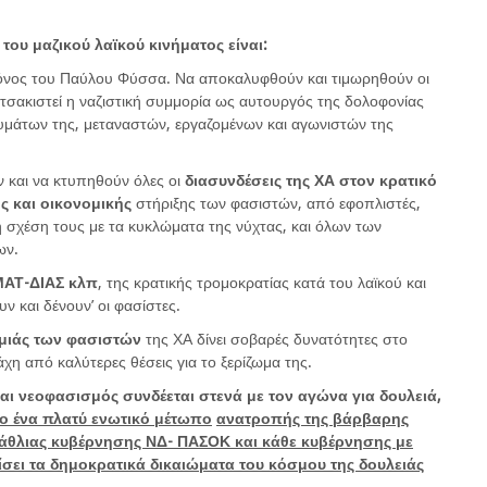
ου μαζικού λαϊκού κινήματος είναι:
φόνος του Παύλου Φύσσα. Να αποκαλυφθούν και τιμωρηθούν οι
α τσακιστεί η ναζιστική συμμορία ως αυτουργός της δολοφονίας
υμάτων της, μεταναστών, εργαζομένων και αγωνιστών της
και να κτυπηθούν όλες οι
διασυνδέσεις της ΧΑ στον κρατικό
ς και οικονομικής
στήριξης των φασιστών, από εφοπλιστές,
 σχέση τους με τα κυκλώματα της νύχτας, και όλων των
ων.
 ΜΑΤ-ΔΙΑΣ κλπ
, της κρατικής τρομοκρατίας κατά του λαϊκού και
υν και δένουν’ οι φασίστες.
μιάς των φασιστών
της ΧΑ δίνει σοβαρές δυνατότητες στο
άχη από καλύτερες θέσεις για το ξερίζωμα της.
και νεοφασισμός συνδέεται στενά με τον αγώνα για δουλειά,
ο ένα πλατύ ενωτικό μέτωπο
ανατροπής της βάρβαρης
ς άθλιας κυβέρνησης ΝΔ- ΠΑΣΟΚ και κάθε κυβέρνησης με
ίσει τα δημοκρατικά δικαιώματα του κόσμου της δουλειάς