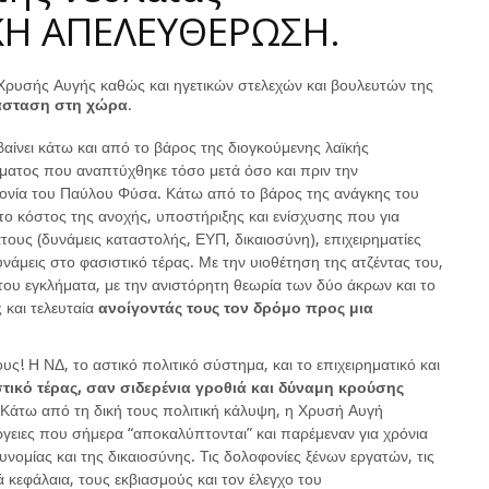
Η ΑΠΕΛΕΥΘΕΡΩΣΗ.
 Χρυσής Αυγής καθώς και ηγετικών στελεχών και βουλευτών της
τάσταση στη χώρα
.
βαίνει κάτω και από το βάρος της διογκούμενης λαϊκής
ήματος που αναπτύχθηκε τόσο μετά όσο και πριν την
φονία του Παύλου Φύσα. Κάτω από το βάρος της ανάγκης του
το κόστος της ανοχής, υποστήριξης και ενίσχυσης που για
τους (δυνάμεις καταστολής, ΕΥΠ, δικαιοσύνη), επιχειρηματίες
υνάμεις στο φασιστικό τέρας. Με την υιοθέτηση της ατζέντας του,
ου εγκλήματα, με την ανιστόρητη θεωρία των δύο άκρων και το
 και τελευταία
ανοίγοντάς τους τον δρόμο προς μια
! Η ΝΔ, το αστικό πολιτικό σύστημα, και το επιχειρηματικό και
τικό τέρας, σαν σιδερένια γροθιά και δύναμη κρούσης
 Κάτω από τη δική τους πολιτική κάλυψη, η Χρυσή Αυγή
ργειες που σήμερα “αποκαλύπτονται” και παρέμεναν για χρόνια
νομίας και της δικαιοσύνης. Τις δολοφονίες ξένων εργατών, τις
ά κεφάλαια, τους εκβιασμούς και τον έλεγχο του