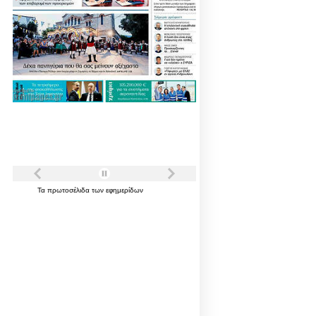
Τα
πρωτοσέλιδα
των
εφημερίδων