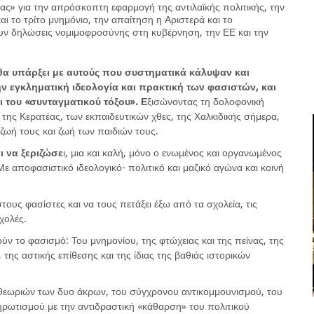
ας» για την απρόσκοπτη εφαρμογή της αντιλαϊκής πολιτικής, την
ι το τρίτο μνημόνιο, την απαίτηση η Αριστερά και το
υν δηλώσεις νομιμοφροσύνης στη κυβέρνηση, την ΕΕ και την
 θα υπάρξει με αυτούς που συστηματικά κάλυψαν και
ν εγκληματική ιδεολογία και πρακτική των φασιστών, και
του «συνταγματικού τόξου». Ε
ξισώνοντας τη δολοφονική
 της Κερατέας, των εκπαιδευτικών χθες, της Χαλκιδικής σήμερα,
 ζωή τους και ζωή των παιδιών τους.
ι να ξεριζώσε
ι, μια και καλή, μόνο ο ενωμένος και οργανωμένος
Με αποφασιστικό ιδεολογικό- πολιτικό και μαζικό αγώνα και κοινή
τους φασίστες και να τους πετάξει έξω από τα σχολεία, τις
σχολές.
ύν το φασισμό: Του μνημονίου, της φτώχειας και της πείνας, της
 της αστικής επίθεσης και της ίδιας της βαθιάς ιστορικών
θεωριών των δυο άκρων, του σύγχρονου αντικομμουνισμού, του
ρωτισμού με την αντιδραστική «κάθαρση» του πολιτικού