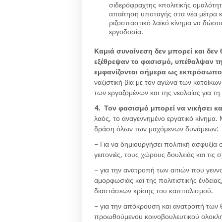
σιδερόφραχτης «πολιτικής ομαλότητ
απαίτηση υποταγής στα νέα μέτρα κα
ριζοσπαστικό λαϊκό κίνημα να δώσο
εργοδοσία.
Καμιά συναίνεση δεν μπορεί και δεν
εξέθρεψαν το φασισμό, υπέθαλψαν τη
εμφανίζονται σήμερα ως εκπρόσωποι 
ναζιστική βία με τον αγώνα των κατοίκων
των εργαζομένων και της νεολαίας για τη
4. Τον φασισμό μπορεί να νικήσει κα
λαός, το αναγεννημένο εργατικό κίνημα. 
δράση όλων των μαχόμενων δυνάμεων:
– Για να δημιουργήσει πολιτική ασφυξία σ
γειτονιές, τους χώρους δουλειάς και τις 
– για την ανατροπή των αιτιών που γεννο
αμορφωσιάς και της πολιτιστικής ένδειας,
διαστάσεων κρίσης του καπιταλισμού.
– για την απόκρουση και ανατροπή των 
προωθούμενου κοινοβουλευτικού ολοκλη