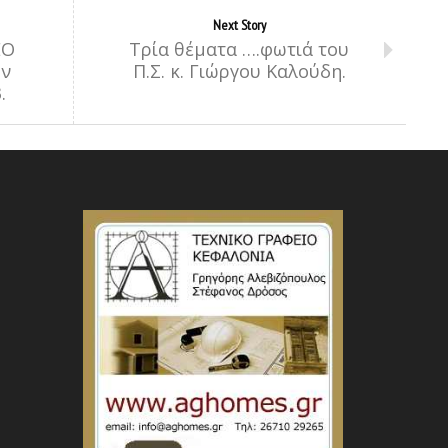
Next Story
EO
Τρία θέματα ….φωτιά του
ων
Π.Σ. κ. Γιώργου Καλούδη.
.