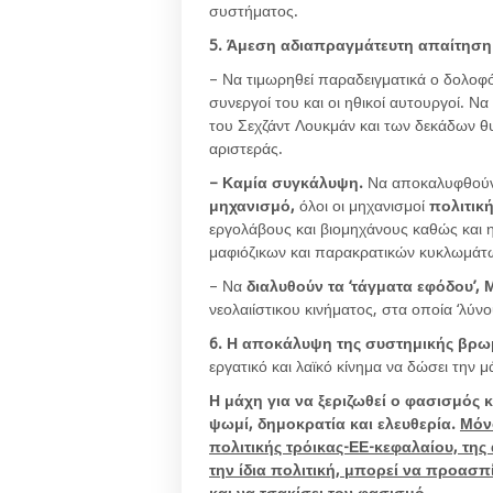
συστήματος.
5. Άμεση αδιαπραγμάτευτη απαίτηση τ
– Να τιμωρηθεί παραδειγματικά ο δολο
συνεργοί του και οι ηθικοί αυτουργοί. Ν
του Σεχζάντ Λουκμάν και των δεκάδων θ
αριστεράς.
– Καμία συγκάλυψη.
Να αποκαλυφθούν 
μηχανισμό,
όλοι οι μηχανισμοί
πολιτική
εργολάβους και βιομηχάνους καθώς και η
μαφιόζικων και παρακρατικών κυκλωμάτ
– Να
διαλυθούν τα ‘τάγματα εφόδου’,
νεολαιίστικου κινήματος, στα οποία ‘λύνο
6. Η αποκάλυψη της συστημικής βρω
εργατικό και λαϊκό κίνημα να δώσει
την μ
Η μάχη για να ξεριζωθεί ο φασισμός 
ψωμί, δημοκρατία και ελευθερία.
Μόν
πολιτικής τρόικας-ΕΕ-κεφαλαίου, τη
την ίδια πολιτική, μπορεί να προασπ