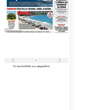
Τα
πρωτοσέλιδα
των
εφημερίδων