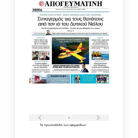
Τα
πρωτοσέλιδα
των
εφημερίδων