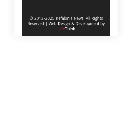
© 2013-2025 Kefalonia News. All Rights
Reserved |
Web Design & Development by
.
Life
Think