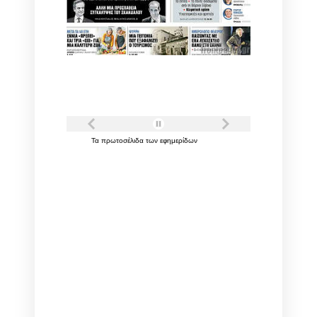
Τα
πρωτοσέλιδα
των
εφημερίδων