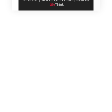
.
Life
Think