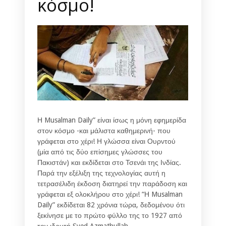
κόσμο!
Η Musalman Daily” είναι ίσως η μόνη εφημερίδα
στον κόσμο -και μάλιστα καθημερινή- που
γράφεται στο χέρι! Η γλώσσα είναι Ουρντού
(μία από τις δύο επίσημες γλώσσες του
Πακιστάν) και εκδίδεται στο Τσενάι της Ινδίας.
Παρά την εξέλιξη της τεχνολογίας αυτή η
τετρασέλιδη έκδοση διατηρεί την παράδοση και
γράφεται εξ ολοκλήρου στο χέρι! “Η Musalman
Daily” εκδίδεται 82 χρόνια τώρα, δεδομένου ότι
ξεκίνησε με το πρώτο φύλλο της το 1927 από
τον ιδρυτή Syed Azmathullah.