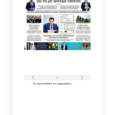
Τα
πρωτοσέλιδα
των
εφημερίδων