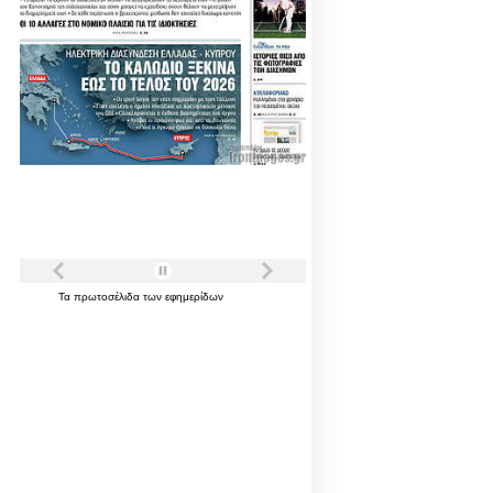
Τα
πρωτοσέλιδα
των
εφημερίδων