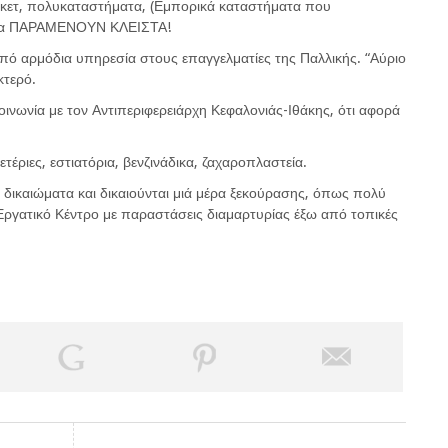
κετ, πολυκαταστήματα, (Εμπορικά καταστήματα που
 θα ΠΑΡΑΜΕΝΟΥΝ ΚΛΕΙΣΤΑ!
ό αρμόδια υπηρεσία στους επαγγελματίες της Παλλικής. “Αύριο
κτερό.
νωνία με τον Αντιπεριφερειάρχη Κεφαλονιάς-Ιθάκης, ότι αφορά
τέριες, εστιατόρια, βενζινάδικα, ζαχαροπλαστεία.
υν δικαιώματα και δικαιούνται μιά μέρα ξεκούρασης, όπως πολύ
ργατικό Κέντρο με παραστάσεις διαμαρτυρίας έξω από τοπικές