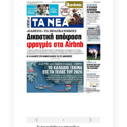
Τα
πρωτοσέλιδα
των
εφημερίδων