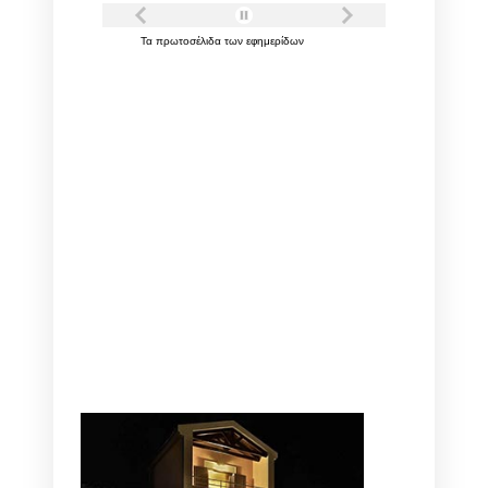
Τα
πρωτοσέλιδα
των
εφημερίδων