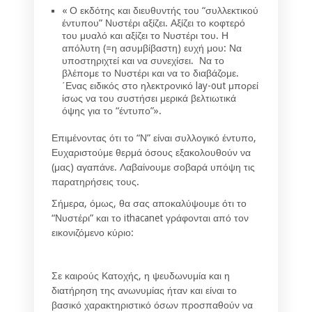
« Ο εκδότης και διευθυντής του “συλλεκτικού
έντυπου”
Νυστέρι
αξίζει. Αξίζει το κοφτερό
του μυαλό και αξίζει το
Νυστέρι
του. Η
απόλυτη (=η ασυμβίβαστη) ευχή μου: Να
υποστηριχτεί και να συνεχίσει. Να το
βλέπομε το
Νυστέρι
και να το διαβάζομε.
΄Ενας ειδικός στο ηλεκτρονικό lay-out μπορεί
ίσως να του συστήσει μερικά βελτιωτικά
όψης για το “έντυπο”».
Επιμένοντας ότι το “Ν” είναι συλλογικό έντυπο,
Ευχαριστούμε θερμά όσους εξακολουθούν να
(μας) αγαπάνε. Λαβαίνουμε σοβαρά υπόψη τις
παρατηρήσεις τους.
Σήμερα, όμως, θα σας αποκαλύψουμε ότι το
“Νυστέρι” και το ithacanet γράφονται από τον
εικονιζόμενο κύριο:
Σε καιρούς Κατοχής, η ψευδωνυμία και η
διατήρηση της ανωνυμίας ήταν και είναι το
βασικό χαρακτηριστικό όσων προσπαθούν να