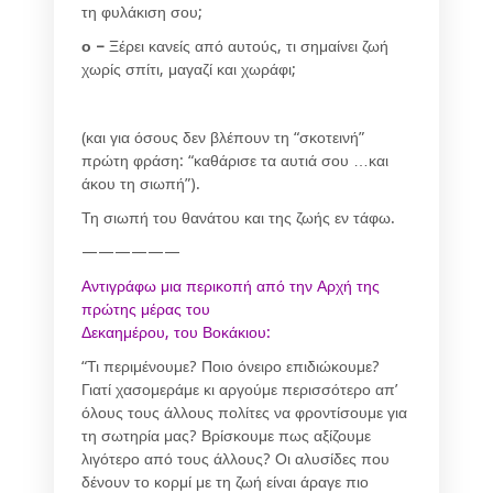
τη φυλάκιση σου;
ο –
Ξέρει κανείς από αυτούς, τι σημαίνει ζωή
χωρίς σπίτι, μαγαζί και χωράφι;
(και για όσους δεν βλέπουν τη “σκοτεινή”
πρώτη φράση: “καθάρισε τα αυτιά σου …και
άκου τη σιωπή”).
Τη σιωπή του θανάτου και της ζωής εν τάφω.
——————
Αντιγράφω μια περικοπή από την Αρχή της
πρώτης μέρας του
Δεκαημέρου, του Βοκάκιου:
“Τι περιμένουμε? Ποιο όνειρο επιδιώκουμε?
Γιατί χασομεράμε κι αργούμε περισσότερο απ’
όλους τους άλλους πολίτες να φροντίσουμε για
τη σωτηρία μας? Βρίσκουμ
ε πως αξίζουμε
λιγότερο από τους άλλους? Οι αλυσίδες που
δένουν το κορμί με τη ζωή είναι άραγε πιο