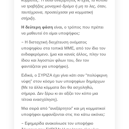
να τραβήξεις μοναχικό δρόμο ή μη το λες, όταν,
ταυτόχρονα, προσεύχεσαι για κομματική
στήριξη.
Η δεύτερη φάση
είναι, ο τρόπος που πρέπει
να μαθευτεί ότι είμαι υποψήφιος:
– Η δισταχτική διοχέτευση ονόματος
υποψηφίου στα τοπικά ΜΜΕ, από τον ίδιο τον
ενδιαφερόμενο. (μια και κανείς άλλος, πλην του
ίδιου και λιγοστών φίλων του, δεν τον
φαντάζεται για υποψήφιο).
Ειδικά, ο ΣΥΡΙΖΑ έχει γίνει κάτι σαν “πολύφερνη
νύφη” στον κόσμο των υποψηφίων δημάρχων
(Με τα άλλα κόμματα δεν θα ασχοληθώ,
σήμερα. Δεν ξέρω κι αν αξίζει τον κόπο μια
τέτοια ενασχόληση).
Μια σειρά από “ανεξάρτητοι” και μη κομματικοί
υποψήφιοι εμφανίζονται στις πιο κάτω εικόνες:
– Εφημερίδα ανακοίνωσε τον υποψήφιο