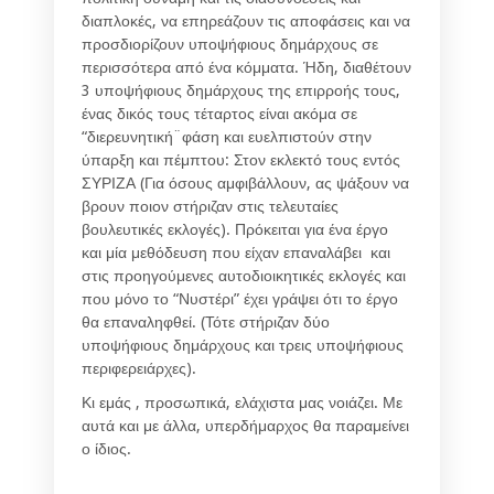
διαπλοκές, να επηρεάζουν τις αποφάσεις και να
προσδιορίζουν υποψήφιους δημάρχους σε
περισσότερα από ένα κόμματα. Ήδη, διαθέτουν
3 υποψήφιους δημάρχους της επιρροής τους,
ένας δικός τους τέταρτος είναι ακόμα σε
“διερευνητική¨φάση και ευελπιστούν στην
ύπαρξη και πέμπτου: Στον εκλεκτό τους εντός
ΣΥΡΙΖΑ (Για όσους αμφιβάλλουν, ας ψάξουν να
βρουν ποιον στήριζαν στις τελευταίες
βουλευτικές εκλογές). Πρόκειται για ένα έργο
και μία μεθόδευση που είχαν επαναλάβει και
στις προηγούμενες αυτοδιοικητικές εκλογές και
που μόνο το “Νυστέρι” έχει γράψει ότι το έργο
θα επαναληφθεί. (Τότε στήριζαν δύο
υποψήφιους δημάρχους και τρεις υποψήφιους
περιφερειάρχες).
Κι εμάς , προσωπικά, ελάχιστα μας νοιάζει. Με
αυτά και με άλλα, υπερδήμαρχος θα παραμείνει
ο ίδιος.