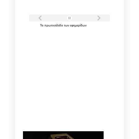
Τα
πρωτοσέλιδα
των
εφημερίδων