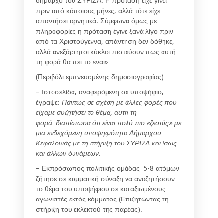
δήμαρχο του ΣΥΡΙΖΑ: Η πρόταση είχε γίνει
πριν από κάποιους μήνες, αλλά τότε είχε
απαντήσει αρνητικά. Σύμφωνα όμως με
πληροφορίες η πρόταση έγινε ξανά λίγο πριν
από τα Χριστούγεννα, απάντηση δεν δόθηκε,
αλλά ανεξάρτητοι κύκλοι πιστεύουν πως αυτή
τη φορά θα πει το «ναι».
(Περιβόλι εμπνευσμένης δημοσιογραφίας)
– Ιστοσελίδα, αναφερόμενη σε υποψήφιο,
έγραψε:
Πάντως σε σχέση με άλλες φορές που
είχαμε συζητήσει το θέμα, αυτή τη
φορά διαπίστωσα ότι είναι πολύ πιο «ζεστός» με
μια ενδεχόμενη υποψηφιότητα Δήμαρχου
Κεφαλονιάς με τη στήριξη του ΣΥΡΙΖΑ και ίσως
και άλλων δυνάμεων
.
– Εκπρόσωπος πολιτικής ομάδας 5-8 ατόμων
ζήτησε σε κομματική σύναξη να αναζητήσουν
το θέμα του υποψήφιου σε καταξιωμένους
αγωνιστές εκτός κόμματος (Επιζητώντας τη
στήριξη του εκλεκτού της παρέας).