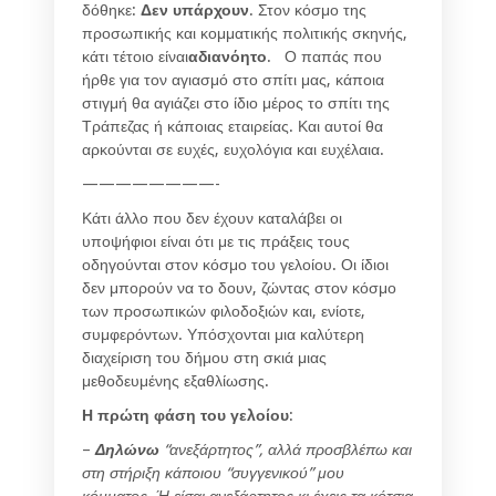
δόθηκε:
Δεν υπάρχουν
. Στον κόσμο της
προσωπικής και κομματικής πολιτικής σκηνής,
κάτι τέτοιο είναι
αδιανόητο
. Ο παπάς που
ήρθε για τον αγιασμό στο σπίτι μας, κάποια
στιγμή θα αγιάζει στο ίδιο μέρος το σπίτι της
Τράπεζας ή κάποιας εταιρείας. Και αυτοί θα
αρκούνται σε ευχές, ευχολόγια και ευχέλαια.
————————-
Κάτι άλλο που δεν έχουν καταλάβει οι
υποψήφιοι είναι ότι με τις πράξεις τους
οδηγούνται στον κόσμο του γελοίου. Οι ίδιοι
δεν μπορούν να το δουν, ζώντας στον κόσμο
των προσωπικών φιλοδοξιών και, ενίοτε,
συμφερόντων. Υπόσχονται μια καλύτερη
διαχείριση του δήμου στη σκιά μιας
μεθοδευμένης εξαθλίωσης.
Η πρώτη φάση του γελοίου
:
–
Δηλώνω
“ανεξάρτητος”, αλλά προσβλέπω και
στη στήριξη κάποιου “συγγενικού” μου
κόμματος. Ή είσαι ανεξάρτητος κι έχεις τα κότσια