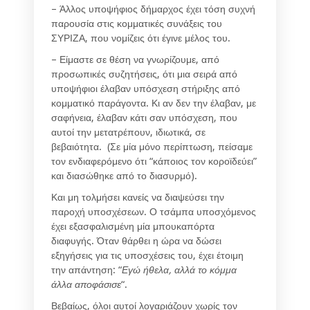
– Άλλος υποψήφιος δήμαρχος έχει τόση συχνή
παρουσία στις κομματικές συνάξεις του
ΣΥΡΙΖΑ, που νομίζεις ότι έγινε μέλος του.
– Είμαστε σε θέση να γνωρίζουμε, από
προσωπικές συζητήσεις, ότι μια σειρά από
υποψήφιοι έλαβαν υπόσχεση στήριξης από
κομματικό παράγοντα. Κι αν δεν την έλαβαν, με
σαφήνεια, έλαβαν κάτι σαν υπόσχεση, που
αυτοί την μετατρέπουν, ιδιωτικά, σε
βεβαιότητα. (Σε μία μόνο περίπτωση, πείσαμε
τον ενδιαφερόμενο ότι “κάποιος τον κοροϊδεύει”
και διασώθηκε από το διασυρμό).
Και μη τολμήσει κανείς να διαψεύσει την
παροχή υποσχέσεων. Ο τσάμπα υποσχόμενος
έχει εξασφαλισμένη μία μπουκαπόρτα
διαφυγής. Όταν θάρθει η ώρα να δώσει
εξηγήσεις για τις υποσχέσεις του, έχει έτοιμη
την απάντηση: “
Εγώ ήθελα, αλλά το κόμμα
άλλα αποφάσισε
“.
Βεβαίως, όλοι αυτοί λογαριάζουν χωρίς τον