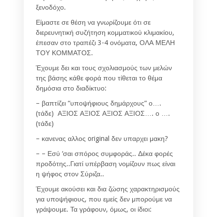
ξενοδόχο.
Είμαστε σε θέση να γνωρίζουμε ότι σε
διερευνητική συζήτηση κομματικού κλιμακίου,
έπεσαν στο τραπέζι 3-4 ονόματα, ΟΛΑ ΜΕΛΗ
ΤΟΥ ΚΟΜΜΑΤΟΣ.
Έχουμε δει και τους σχολιασμούς των μελών
της βάσης κάθε φορά που τίθεται το θέμα
δημόσια στο διαδίκτυο:
– βαπτίζει “υποψήφιους δημάρχους” ο….
(τάδε) ΑΞΙΟΣ ΑΞΙΟΣ ΑΞΙΟΣ ΑΞΙΟΣ…. ο ….
(τάδε)
– κανενας αλλος original δεν υπαρχει μακη?
–
– Εσύ ‘σαι σπόρος συμφοράς.. Δέκα φορές
προδότης..
Γιατί υπέρβαση νομίζουν πως είναι
η ψήφος στον Σύριζα..
Έχουμε ακούσει και δια ζώσης χαρακτηρισμούς
για υποψήφιους, που εμείς δεν μπορούμε να
γράψουμε. Τα γράφουν, όμως, οι ίδιοι: