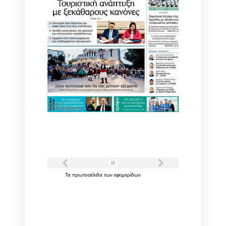
Τα
πρωτοσέλιδα
των
εφημερίδων