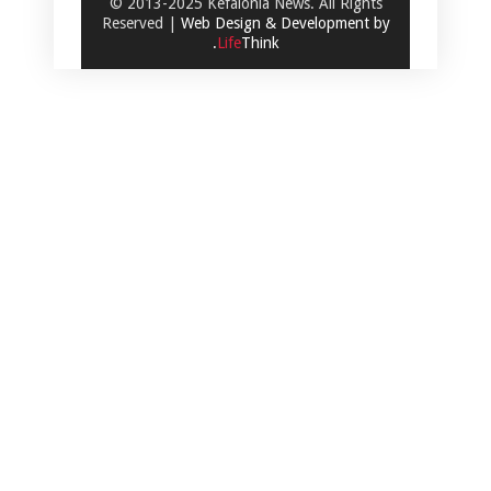
© 2013-2025 Kefalonia News. All Rights
Reserved |
Web Design & Development by
.
Life
Think