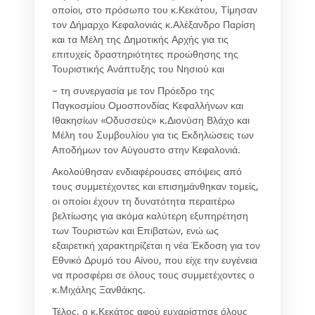
οποίοι, στο πρόσωπο του κ.Κεκάτου, Τίμησαν
τον Δήμαρχο Κεφαλονιάς κ.Αλέξανδρο Παρίση
και τα Μέλη της Δημοτικής Αρχής για τις
επιτυχείς δραστηριότητες προώθησης της
Τουριστικής Ανάπτυξης του Νησιού και
– τη συνεργασία με τον Πρόεδρο της
Παγκοσμίου Ομοσπονδίας Κεφαλλήνων και
Ιθακησίων «Οδυσσεύς» κ.Διονύση Βλάχο και
Μέλη του Συμβουλίου για τις Εκδηλώσεις των
Αποδήμων τον Αύγουστο στην Κεφαλονιά.
Ακολούθησαν ενδιαφέρουσες απόψεις από
τους συμμετέχοντες και επισημάνθηκαν τομείς,
οι οποίοι έχουν τη δυνατότητα περαιτέρω
βελτίωσης για ακόμα καλύτερη εξυπηρέτηση
των Τουριστών και Επιβατών, ενώ ως
εξαιρετική χαρακτηρίζεται η νέα Έκδοση για τον
Εθνικό Δρυμό του Αίνου, που είχε την ευγένεια
να προσφέρει σε όλους τους συμμετέχοντες ο
κ.Μιχάλης Ξανθάκης.
Τέλος, ο κ.Κεκάτος αφού ευχαρίστησε όλους