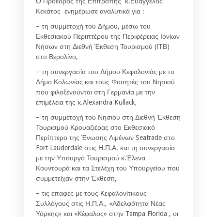
Ο Πρόεδρος της Επιτροπής κ.Ευάγγελος
Κεκάτος ενημέρωσε αναλυτικά για :
– τη συμμετοχή του Δήμου, μέσω του
Εκθεσιακού Περιπτέρου της Περιφέρειας Ιονίων
Νήσων στη Διεθνή Έκθεση Τουρισμού (ΙΤΒ)
στο Βερολίνο,
– τη συνεργασία του Δήμου Κεφαλονιάς με το
Δήμο Κολωνίας και τους Φοιτητές του Νησιού
που φιλοξενούνται στη Γερμανία με την
επιμέλεια της κ.Alexandra Kullack,
– τη συμμετοχή του Νησιού στη Διεθνή Έκθεση
Τουρισμού Κρουαζιέρας στο Εκθεσιακό
Περίπτερο της Ένωσης Λιμένων Seatrade στο
Fort Lauderdale στις Η.Π.Α. και τη συνεργασία
με την Υπουργό Τουρισμού κ.Έλενα
Κουντουρά και τα Στελέχη του Υπουργείου που
συμμετείχαν στην Έκθεση,
– τις επαφές με τους Κεφαλονίτικους
Συλλόγους στις Η.Π.Α., «Αδελφότητα Νέας
Υόρκης» και «Κέφαλος» στην Tampa Florida , οι