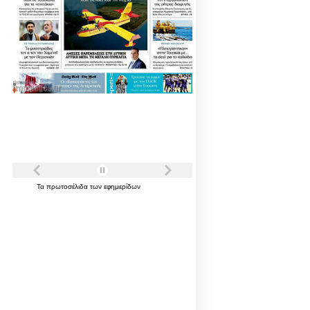
Τα
πρωτοσέλιδα
των
εφημερίδων