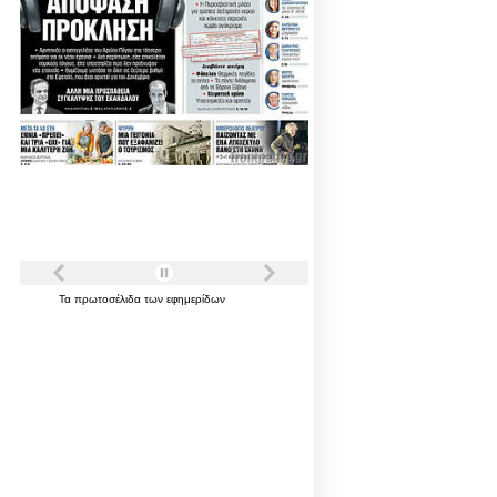
Τα
πρωτοσέλιδα
των
εφημερίδων