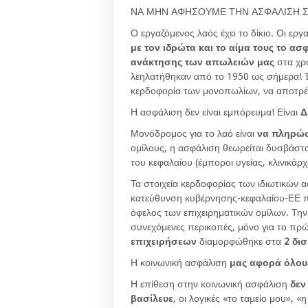
ΝΑ ΜΗΝ ΑΦΗΣΟΥΜΕ ΤΗΝ ΑΣΦΑΛΙΣΗ Σ
Ο εργαζόμενος λαός έχει το δίκιο. Οι ερ
με τον ιδρώτα και το αίμα τους το α
ανάκτησης των απωλειών μας
στα χρ
λεηλατήθηκαν από το 1950 ως σήμερα! 
κερδοφορία των μονοπωλίων, να αποτρέ
Η ασφάλιση δεν είναι εμπόρευμα! Είναι
Δ
Μονόδρομος για το λαό είναι
να πληρώσ
ομίλους, η ασφάλιση θεωρείται δυσβάστ
του κεφαλαίου (έμποροι υγείας, κλινικάρχε
Τα στοιχεία κερδοφορίας των ιδιωτικών α
κατεύθυνση κυβέρνησης-κεφαλαίου-ΕΕ π
όφελος των επιχειρηματικών ομίλων. Την 
συνεχόμενες περικοπές, μόνο για το πρ
επιχειρήσεων
διαμορφώθηκε στα
2 δι
Η κοινωνική ασφάλιση
μας αφορά όλου
Η επίθεση στην κοινωνική ασφάλιση
δεν
βασίλευε
, οι λογικές «το ταμείο μου», «