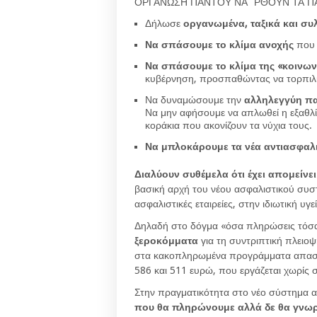
ΟΡΓΑΝΩΣΗ ΠΑΝΤΟΥ ΝΑ ΄ΡΘΟΥΝ ΤΑ Π
Δήλωσε
οργανωμένα, ταξικά και σ
Να σπάσουμε το κλίμα ανοχής
που 
Να σπάσουμε το κλίμα της «κοινων
κυβέρνηση, προσπαθώντας να τορπιλίσ
Να δυναμώσουμε την
αλληλεγγύη πα
Να μην αφήσουμε να απλωθεί η εξαθλ
κοράκια που ακονίζουν τα νύχια τους.
Να μπλοκάρουμε τα νέα αντιασφαλι
Διαλύουν συθέμελα ότι έχει απομείν
βασική αρχή του νέου ασφαλιστικού συστή
ασφαλιστικές εταιρείες, στην ιδιωτική υγε
Δηλαδή στο δόγμα «όσα πληρώσεις τόσα 
ξεροκόμματα
για τη συντριπτική πλειοψ
στα κακοπληρωμένα προγράμματα απασχ
586 και 511 ευρώ, που εργάζεται χωρίς 
Στην πραγματικότητα στο νέο σύστημα 
που θα πληρώνουμε αλλά δε θα γνωρίζ