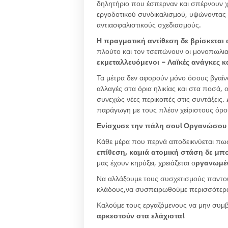
δηλητήριο που έσπερναν και σπέρνουν χρ
εργοδοτικού συνδικαλισμού, υψώνοντας τ
αντιασφαλιστικούς σχεδιασμούς.
Η πραγματική αντίθεση δε βρίσκεται
πλούτο και τον τσεπώνουν οι μονοπωλιακο
εκμεταλλευόμενοι – Λαϊκές ανάγκες κ
Τα μέτρα δεν αφορούν μόνο όσους βγαίν
αλλαγές στα όρια ηλικίας και στα ποσά,
συνεχώς νέες περικοπές στις συντάξεις.
παράγωγη με τους πλέον χείριστους όρο
Ενίσχυσε την πάλη σου! Οργανώσου 
Κάθε μέρα που περνά αποδεικνύεται π
επίθεση, καμιά ατομική στάση δε μπο
μας έχουν κηρύξει, χρειάζεται ο
ργανωμέν
Να αλλάξουμε τους συσχετισμούς παντο
κλάδους,να συσπειρωθούμε περισσότερα
Καλούμε τους εργαζόμενους να μην συμβ
αρκεστούν στα ελάχιστα!