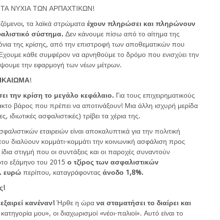
ΤΑ ΝΥΧΙΑ ΤΩΝ ΑΡΠΑΧΤΙΚΩΝ!
γαζόμενοι, τα λαϊκά στρώματα
έχουν πληρώσει και πληρώνουν
σφαλιστικό σύστημα.
Δεν κάνουμε πίσω από το αίτημα της
όνια της κρίσης, από την επιστροφή των αποθεματικών που
Έχουμε κάθε συμφέρον να αρνηθούμε το δρόμο που ενισχύει την
ψουμε την εφαρμογή των νέων μέτρων.
ΙΚΑΙΩΜΑ
!
ει την κρίση το μεγάλο κεφάλαιο.
Για τους επιχειρηματικούς
ακτο βάρος που πρέπει να αποτινάξουν! Μια άλλη ισχυρή μερίδα
ς, ιδιωτικές ασφαλιστικές) τρίβει τα χέρια της.
σφαλιστικών εταιρειών είναι αποκαλυπτικά για την πολιτική
ου διαλύουν κομμάτι-κομμάτι την κοινωνική ασφάλιση προς
ίδια στιγμή που οι συντάξεις και οι παροχές συναντούν
ώτο εξάμηνο του 2015
ο τζίρος των ασφαλιστικών
σ. ευρώ
περίπου, καταγράφοντας
άνοδο 1,8%.
ς!
 εξαιρεί κανέναν!
Ήρθε η ώρα
να σταματήσει το διαίρει και
η κατηγορία μου», οι διαχωρισμοί «νέοι-παλιοί». Αυτό είναι το