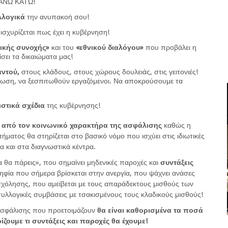
ΑΝΩ ΚΑΤΩ!
υλλογικά
την ανυπακοή σου!
ισχυρίζεται πως έχει η κυβέρνηση!
ικής συνοχής»
και του
«εθνικού διαλόγου»
που προβάλει η
ει τα δικαιώματα μας!
ντού,
στους κλάδους, στους χώρους δουλειάς, στις γειτονιές!
ίωση, να ξεσπιτωθούν εργαζόμενοι. Να αποκρούσουμε τα
στικά σχέδια
της κυβέρνησης!
ει από τον κοινωνικό χαρακτήρα της ασφάλισης
καθώς η
ματος θα στηρίζεται στο βασικό νόμο που ισχύει στις ιδιωτικές
ία και στα διαγνωστικά κέντρα.
θα πάρεις», που σημαίνει μηδενικές παροχές και
συντάξεις
ηφία που σήμερα βρίσκεται στην ανεργία, που ψάχνει ανάσες
όλησης, που αμείβεται με τους απαράδεκτους μισθούς των
συλλογικές συμβάσεις με τσακισμένους τους κλαδικούς μισθούς!
ασφάλισης που προετοιμάζουν
θα είναι καθορισμένα τα ποσά
ουμε τι συντάξεις και παροχές θα έχουμε!