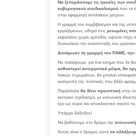
Να ξεπεράσουμε τις ηγεσίες των συν
κυβερνητικού συνδικαλισμού
που τα έ
στην εφαρμογή αντιλαϊκών μέτρων.
Η γραμμή του συμβιβασμού και της υπο
εργαζόμενων, οδηγεί στις
μειωμένες απα
κεφαλαίου χωρίς εμπόδια, υψώνει τείχη 
δυσκολεύει την ανασύνταξη του εργατικο
Δυνάμωσε τη γραμμή του ΠΑΜΕ, την 
Να παλέψουμε για ένα κίνημα που δε θα 
καθυστερεί αντεργατικά μέτρα, θα ο
λαϊκών στρωμάτων, θα μπαίνει επικεφαλή
ανατροπή της πολιτικής που βάζει φραγμ
Παράλληλα
θα δίνει προοπτική
στην π
κεντρικό σχεδιασμό, με κοινωνική ιδιο
έχει ως κύριο και αποκλειστικό σκοπό τι
Υπάρχει διέξοδος!
Να βαδίσουμε στο δρόμο της
κοινωνική
Αυτός είναι ο δρόμος ώστε
να αλλάξουμ