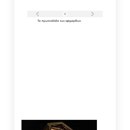
Τα
πρωτοσέλιδα
των
εφημερίδων