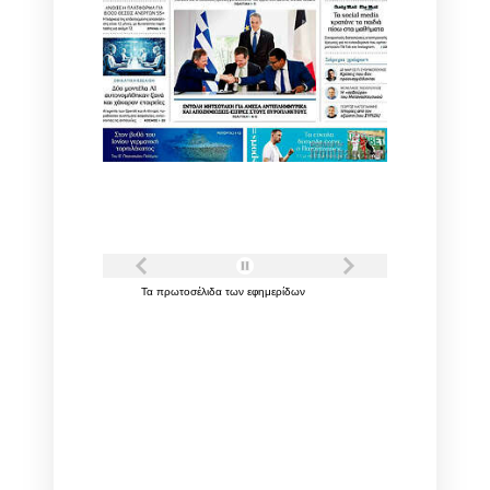
Τα
πρωτοσέλιδα
των
εφημερίδων