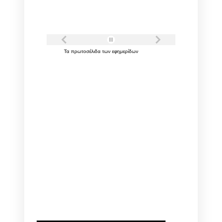
Τα
πρωτοσέλιδα
των
εφημερίδων