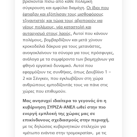
βρίσκονται πίσω από κάθε πολεμική
σύγκρουση και εμφύλια διαμάχη.
Οι ίδιοι που
έφτιαξαν και εξόπλισαν τους μισθοφόρους
τζιχαντιστές και τώρα τους αξιοποιούν για
νέους πολέμους, νέα καταστολή και
αυταρχισμό στους λαούς.
Αυτοί που κάνουν
πολέμους, βομβαρδίζουν και μετά χύνουν
κροκοδείλιά δάκρυα για τους μετανάστες,
ανοιγοκλείνουν τα σύνορα για τους πρόσφυγες,
ανάλογα με τα συμφέροντα των βιομηχάνων για
φθηνό εργατικό δυναμικό. Αυτοί που
εφαρμόζουν τις συνθήκες, όπως Δουβλίνο 1 –
2 και Σένγκεν, που εγκλωβίζουν στη χώρα
ανθρώπους εμποδίζοντάς τους να πάνε στις
χώρες που επιθυμούν.
Μας ανησυχεί ιδιαίτερα το γεγονός ότι η
κυβέρνηση ΣΥΡΙΖΑ-ΑΝΕΛ ωθεί στην πιο
ενεργή εμπλοκή της χώρας μας σε
επικίνδυνους σχεδιασμούς στην περιοχή
,
με τις δηλώσεις κυβερνητικών στελεχών για
«μέτωπο ενάντια στην τρομοκρατία», με τις