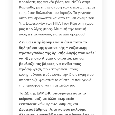
προτάσεις της για νέα βάση του ΝΑΤΟ στην
Κάρπαθο, με την ενίσχυση των σχέσεων της με
το κράτος δολοφόνο του Ισραήλ. Το γεγονός
αυτό επιβεβαιώνεται και από την επίσκεψη του
Υπ. Εξωτερικών των ΗΠΑ Τζον Κέρι στη χώρα
μας πριν λίγες μέρες. Με αυτή την τακτική
ανοίγει επικίνδυνους για το λαό δρόμους!
Δεν θα επιτρέψουμε να πιάσει τόπο το
δηλητήριο της φασιστικής – ναζιστικής
προπαγάνδας της Χρυσής Αυγής που καλεί
να «βγει στο Αιγαίο ο στρατός και να
βουλιάξει τις βάρκες, να πνίξει τους
πρόσφυγες»,
που στοχοποιεί τους
κυνηγημένους πρόσφυγες την ίδια στιγμή που
υποστηρίζει φανατικά το σύστημα που γεννά
την προσφυγιά και τη μετανάστευση.
Το ΔΣ της ΕΛΜΕ-ΚΙ υπογράφει αυτό το
κείμενο, μαζί με άλλα σωματεία
εκπαιδευτικών Πρωτοβάθμιας και
Δευτεροβάθμιας. Από κοινού καλούμε
όλους τους συναδέλφους να αξιοποιήσουν