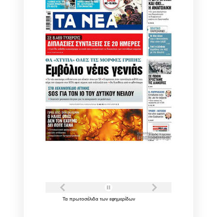
Τα
πρωτοσέλιδα
των
εφημερίδων