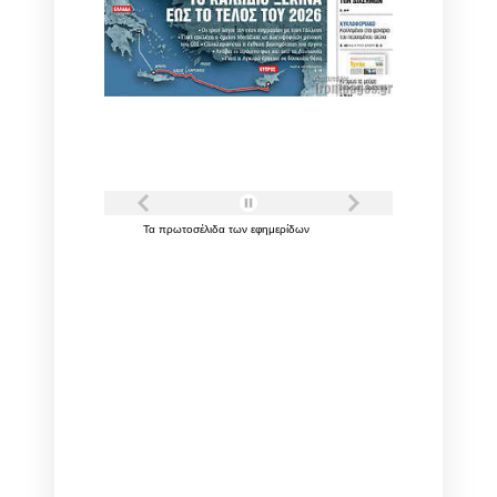
Τα
πρωτοσέλιδα
των
εφημερίδων