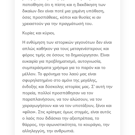
πεποίθηση ότι η πίστη και η διεκδίκηση των
δικαίων δεν είναι ποτέ μια χαμένη υπόθεση,
όσες προσπάθειες, κόποι και θυσίες κι αν
χρειαστούν για την πραγμάτωσή του.
Κυρίες και κύριοι,
Η ενθύμηση των ιστορικών γεγονότων δεν είναι
απλώς καθήκον για τους μεταγενέστερους και
φόρος τιμής σε όσους τα δημιούργησαν. Είναι
ευκαιρία για προβληματισμό, αυτογνωσία,
συμπεράσματα χρήσιμα για το παρόν και το
μέλλον. Το φρόνημα του λαού μας είναι
σφυρηλατημένο στο αμόνι της μεγάλης,
ένδοξης και δύσκολης ιστορίας μας. Σ’ αυτή την
πορεία, πολλοί προσπάθησαν να τον
παραπλανήσουν, να τον αλώσουν, να τον
χειραγωγήσουν και να τον υποτάξουν, ξένοι και
«φίλοι». Στις κρίσιμες όμως στιγμές, είναι αυτός
ο λαός που διδάσκει την αξιοπρέπεια, το
θάρρος, την αγωνιστικότητα, το κουράγιο, την
αλληλεγγύη, την ανθρωπιά.