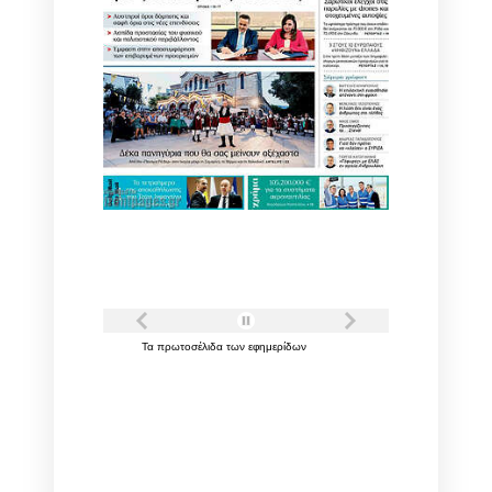
Τα
πρωτοσέλιδα
των
εφημερίδων