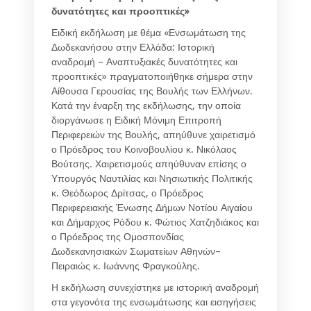
δυνατότητες και προοπτικές»
Ειδική εκδήλωση με θέμα «Ενσωμάτωση της
Δωδεκανήσου στην Ελλάδα: Ιστορική
αναδρομή – Αναπτυξιακές δυνατότητες και
προοπτικές» πραγματοποιήθηκε σήμερα στην
Αίθουσα Γερουσίας της Βουλής των Ελλήνων.
Κατά την έναρξη της εκδήλωσης, την οποία
διοργάνωσε η Ειδική Μόνιμη Επιτροπή
Περιφερειών της Βουλής, απηύθυνε χαιρετισμό
ο Πρόεδρος του Κοινοβουλίου κ. Νικόλαος
Βούτσης. Χαιρετισμούς απηύθυναν επίσης ο
Υπουργός Ναυτιλίας και Νησιωτικής Πολιτικής
κ. Θεόδωρος Δρίτσας, ο Πρόεδρος
Περιφερειακής Ένωσης Δήμων Νοτίου Αιγαίου
και Δήμαρχος Ρόδου κ. Φώτιος Χατζηδιάκος και
ο Πρόεδρος της Ομοσπονδίας
Δωδεκανησιακών Σωματείων Αθηνών–
Πειραιώς κ. Ιωάννης Φραγκούλης.
Η εκδήλωση συνεχίστηκε με ιστορική αναδρομή
στα γεγονότα της ενσωμάτωσης και εισηγήσεις