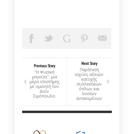
Next Story
Previous Story
Παράταση
“Η Φυσική
ισχύος αδειών
μαγεύει”, μια
κατοχής
μέρα επιστήμης
συλλεκτικών
με ομιλητή τον
όπλων και
Διον.
λοιπών
Σιμόπουλο.
αντικειμένων