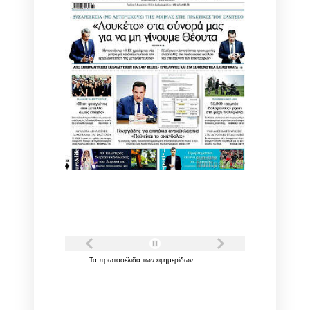
Τα
πρωτοσέλιδα
των
εφημερίδων