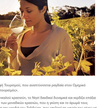
ρφή Τουρισμού, που αναπτύσσεται ραγδαία στον Ομηρικό
οτουρισμός».
αλού κρασιού», το Νησί διεκδικεί δυναμικά και κερδίζει επάξια
ι των μοναδικών κρασιών, που η γεύση και το άρωμά τους
ι την καρδιά του Ταξιδιώτη, που επιζητεί τη μαγεία του οίνου να