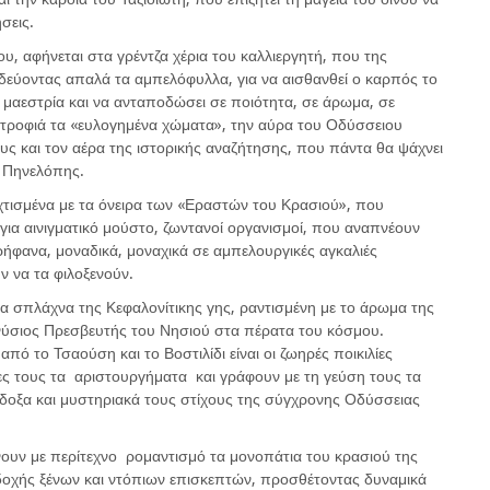
σεις.
υ, αφήνεται στα γρέντζα χέρια του καλλιεργητή, που της
αϊδεύοντας απαλά τα αμπελόφυλλα, για να αισθανθεί ο καρπός το
η μαεστρία και να ανταποδώσει σε ποιότητα, σε άρωμα, σε
ντροφιά τα «ευλογημένα χώματα», την αύρα του Οδύσσειου
ους και τον αέρα της ιστορικής αναζήτησης, που πάντα θα ψάχνει
ς Πηνελόπης.
 χτισμένα με τα όνειρα των «Εραστών του Κρασιού», που
ια αινιγματικό μούστο, ζωντανοί οργανισμοί, που αναπνέουν
ήφανα, μοναδικά, μοναχικά σε αμπελουργικές αγκαλιές
 να τα φιλοξενούν.
α σπλάχνα της Κεφαλονίτικης γης, ραντισμένη με το άρωμα της
ιονύσιος Πρεσβευτής του Νησιού στα πέρατα του κόσμου.
 το Τσαούση και το Βοστιλίδι είναι οι ζωηρές ποικιλίες
ες τους τα αριστουργήματα και γράφουν με τη γεύση τους τα
οξα και μυστηριακά τους στίχους της σύγχρονης Οδύσσειας
ουν με περίτεχνο ρομαντισμό τα μονοπάτια του κρασιού της
δοχής ξένων και ντόπιων επισκεπτών, προσθέτοντας δυναμικά