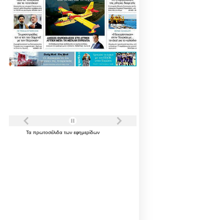
Τα
πρωτοσέλιδα
των
εφημερίδων