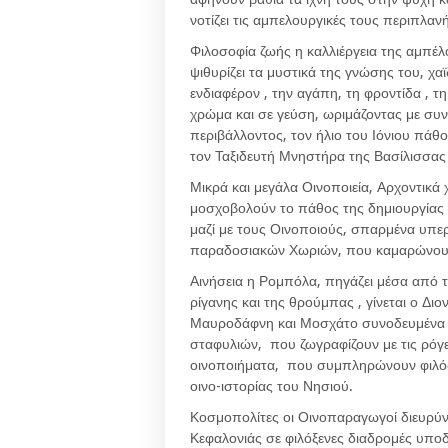
νοτίζει τις αμπελουργικές τους περιπλανή
Φιλοσοφία ζωής η καλλιέργεια της αμπέλο
ψιθυρίζει τα μυστικά της γνώσης του, χ
ενδιαφέρον , την αγάπη, τη φροντίδα , τ
χρώμα και σε γεύση, ωριμάζοντας με συ
περιβάλλοντος, τον ήλιο του Ιόνιου πάθ
τον Ταξιδευτή Μνηστήρα της Βασίλισσα
Μικρά και μεγάλα Οινοποιεία, Αρχοντικά
μοσχοβολούν το πάθος της δημιουργίας γ
μαζί με τους Οινοποιούς, σπαρμένα υπερ
παραδοσιακών Χωριών, που καμαρώνουν
Αινήσεια η Ρομπόλα, πηγάζει μέσα από τ
ρίγανης και της θρούμπας , γίνεται ο Δ
Μαυροδάφνη και Μοσχάτο συνοδευμένα από
σταφυλιών, που ζωγραφίζουν με τις ρόγ
οινοποιήματα, που συμπληρώνουν φιλόδ
οινο-ιστορίας του Νησιού.
Κοσμοπολίτες οι Οινοπαραγωγοί διευρύν
Κεφαλονιάς σε φιλόξενες διαδρομές υπο