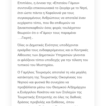
Επιπλέον, η έννοια της «Επετείου Γάμου»
συντονίζει επικοινωνιακά το ζευγάρι με το Νησί,
έτσι ώστε πάντα η Κεφαλονιά για τους
συγκεκριμένους Ανθρώπους να αποτελεί έναν
ευχάριστο τόπο, που θα επιθυμούν να
ξαναεπισκεφθούν όσες φορές τουλάχιστον
θεωρούν ότι ο «Γάμος» τους παραμένει
….Γιορτή .
Όλες οι Δημοτικές Ενότητες υποδέχονται
εγκάρδια τους ενδιαφερόμενους και οι Κεντρικές
Αίθουσες των Δημοτικών Υπηρεσιών γίνονται
οι φιλόξενοι τόποι υποδοχής για την τέλεση του
τυπικού του Μυστηρίου.
Ο Γαμήλιος Τουρισμός αποτελεί τη νέα μεγάλη
κατάκτηση της Τουριστικής Οικογένειας του
Νησιού και φυσικά θα συνεχίσει να
προβάλλεται μέσω του Θεσμικού Α/Δημάρχου
κ.Ευάγγελου Κεκάτου και των Στελεχών της
Τουριστικής Επιτροπής σε όλες τις διεθνείς
δράσεις προβολής και Εκθέσεις, όπου