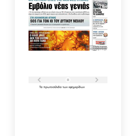
Τα
πρωτοσέλιδα
των
εφημερίδων