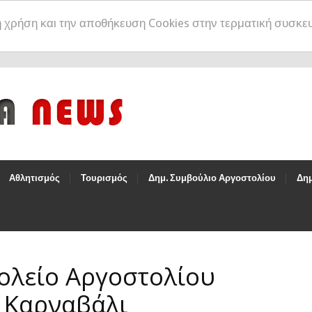
η χρήση και την αποθήκευση Cookies στην τερματική συσκε
Αθλητισμός
Τουρισμός
Δημ. Συμβούλιο Αργοστολίου
Δημ
ολείο Αργοστολίου
 Καρναβάλι