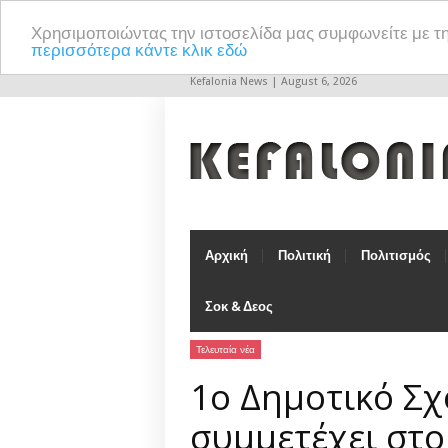
Χρησιμοποιώντας την ιστοσελίδα μας συμφωνείτε με τ
περισσότερα κάντε κλικ εδώ
Kefalonia News | August 6, 2026
Αρχική
Πολιτική
Πολιτισμός
Σοκ & Δεος
Τελευταία νέα
1ο Δημοτικό Σχ
συμμετέχει στο