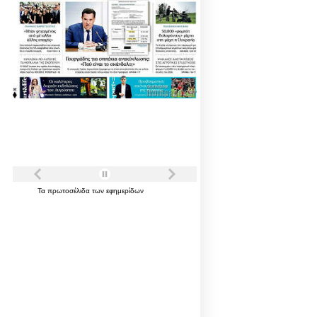
Τα
πρωτοσέλιδα
των
εφημερίδων