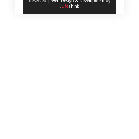
Reserved |
Web Design & Development by
.
Life
Think