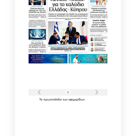
Τα
πρωτοσέλιδα
των
εφημερίδων