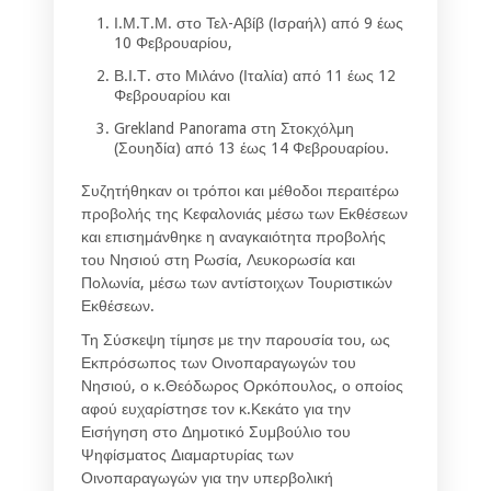
Ι.Μ.Τ.Μ. στο Τελ-Αβίβ (Ισραήλ) από 9 έως
10 Φεβρουαρίου,
Β.Ι.Τ. στο Μιλάνο (Ιταλία) από 11 έως 12
Φεβρουαρίου και
Grekland Panorama στη Στοκχόλμη
(Σουηδία) από 13 έως 14 Φεβρουαρίου.
Συζητήθηκαν οι τρόποι και μέθοδοι περαιτέρω
προβολής της Κεφαλονιάς μέσω των Εκθέσεων
και επισημάνθηκε η αναγκαιότητα προβολής
του Νησιού στη Ρωσία, Λευκορωσία και
Πολωνία, μέσω των αντίστοιχων Τουριστικών
Εκθέσεων.
Τη Σύσκεψη τίμησε με την παρουσία του, ως
Εκπρόσωπος των Οινοπαραγωγών του
Νησιού, ο κ.Θεόδωρος Ορκόπουλος, ο οποίος
αφού ευχαρίστησε τον κ.Κεκάτο για την
Εισήγηση στο Δημοτικό Συμβούλιο του
Ψηφίσματος Διαμαρτυρίας των
Οινοπαραγωγών για την υπερβολική