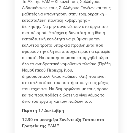
Το ΔΣ της ΕΛΜΕ-ΚΙ καλεί τους Συλλόγους
Διδασκόντων, τους Συλλόγους Γονέων και τους
μαθητές να απαντήσουν στην τρομοκρατική –
κατασταλτική πολιτική κυβέρνησης –
διοίκησης. Να μην συναινέσουν στο όργιο του
σκοταδισμού. Υπάρχει η δυνατότητα η ίδια η
εκπαιδευτική κοινότητα να ρυθμίσει με τον
καλύτερο τρόπο υπαρκτά προβλήματα που
αφορούν την ύλη και υπάρχει τεράστια εμπειρία
σε αυτό. Να απαιτήσουμε να καταργηθεί τώρα
όλο το αντιδραστικό νομοθετικό πλαίσιο (Πράξη
Νομοθετικού Περιεχομένου,
δημοσιοϋπαλληλικός κώδικας κλπ) που είναι
στο οπλοστάσιο του συστήματος για τις μάχες
που έρχονται. Να διαμορφώσουμε τους όρους
και τις προϋποθέσεις ώστε να γίνει νόμος το
δίκιο του εργάτη και των παιδιών του.
Πέμπτη 17 Δεκέμβρη
12.30 το μεσημέρι Συνέντευξη Τύπου στα
Γραφεία της ΕΛΜΕ