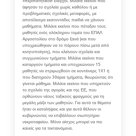
«περιπατητικοί» έλεγχοι. Μιλάνε εκείνοι που
άφησαν το σχολεία χωρίς καθόλου ή με
προβληματικές σχολικές μεταφορές, με
αποτέλεσμα εκατοντάδες παιδιά να χάνουν
μαθήματα. Μιλάνε εκείνοι που πέταξαν τους
μαθητές ενός ολόκληρου τομέα του ΕΠΑΛ
Αργοστολίου στο δρόμο ξανά (και που
υποχρεώθηκαν να το πάρουν πίσω μετά από
κινητοποίηση), που κλείνουν σχολεία και
συγχωνεύουν τμήματα. Μιλάνε εκείνοι που
καταργούν τμήματα και υποχρεώνουν 15
μαθητές να στριμωχθούν σε κοντέινερς 1Χ1 ή
που διατηρούν 30άρια τμήματα, θεωρώντας ότι
γίνεται μάθημα. Μιλάνε εκείνοι που υπηρετούν
το σχολείο της αγοράς και της ΕΕ, που
ορθώνουν νέους ταξικούς φραγμούς για τη
μεγάλη μάζα των μαθητών. Για αυτά τα θέματα
ήταν οι καταλήψεις και για αυτά θέλουν οι
κυβερνώντες να επιβάλλουν σιωπητήριο
νεκροταφείου. Μόνο αίσχος μπορεί να πει
κανείς για τα τεκταινόμενα.