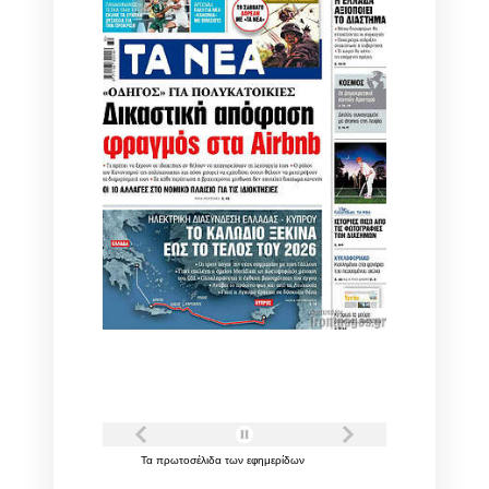
Τα
πρωτοσέλιδα
των
εφημερίδων