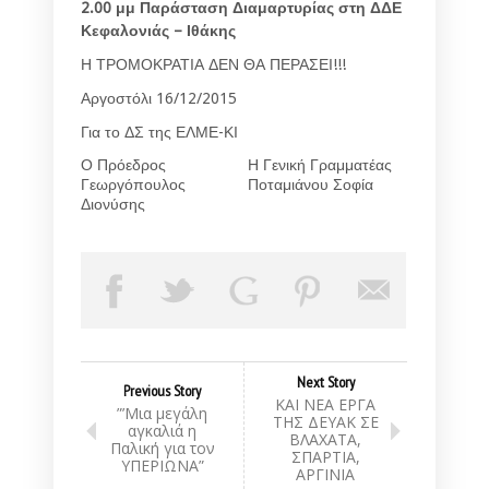
2.00 μμ Παράσταση Διαμαρτυρίας στη ΔΔΕ
Κεφαλονιάς – Ιθάκης
Η ΤΡΟΜΟΚΡΑΤΙΑ ΔΕΝ ΘΑ ΠΕΡΑΣΕΙ!!!
Αργοστόλι 16/12/2015
Για το ΔΣ της ΕΛΜΕ-ΚΙ
Ο Πρόεδρος
Η Γενική Γραμματέας
Γεωργόπουλος
Ποταμιάνου Σοφία
Διονύσης
Next Story
Previous Story
ΚΑΙ ΝΕΑ ΕΡΓΑ
”’Μια μεγάλη
ΤΗΣ ΔΕΥΑΚ ΣΕ
αγκαλιά η
ΒΛΑΧΑΤΑ,
Παλική για τον
ΣΠΑΡΤΙΑ,
ΥΠΕΡΙΩΝΑ”
ΑΡΓΙΝΙΑ