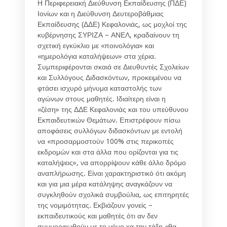
Η Περιφερειακή Διεύθυνση Εκπαίδευσης (ΠΔΕ)
Ιονίων και η Διεύθυνση Δευτεροβάθμιας
Εκπαίδευσης (ΔΔΕ) Κεφαλονιάς, ως μοχλοί της
κυβέρνησης ΣΥΡΙΖΑ – ΑΝΕΛ, κραδαίνουν τη
σχετική εγκύκλιο με «ποινολόγια» και
«ημερολόγια καταλήψεων» στα χέρια.
Συμπεριφέρονται σκαιά σε Διευθυντές Σχολείων
και Συλλόγους Διδασκόντων, προκειμένου να
φτάσει ισχυρό μήνυμα καταστολής των
αγώνων στους μαθητές. Ιδιαίτερη είναι η
«ζέση» της ΔΔΕ Κεφαλονιάς και του υπεύθυνου
Εκπαιδευτικών Θεμάτων. Επιστρέφουν πίσω
αποφάσεις συλλόγων διδασκόντων με εντολή
να «προσαρμοστούν 100% στις περικοπές
εκδρομών και στα άλλα που ορίζονται για τις
καταλήψεις», να απορρίψουν κάθε άλλο δρόμο
αναπλήρωσης. Είναι χαρακτηριστικό ότι ακόμη
και για μια μέρα κατάληψης αναγκάζουν να
συγκληθούν σχολικά συμβούλια, ως επιτηρητές
της νομιμότητας. Εκβιάζουν γονείς –
εκπαιδευτικούς και μαθητές ότι αν δεν
συμμορφωθούν με το νόμο κα την τάξη «θα