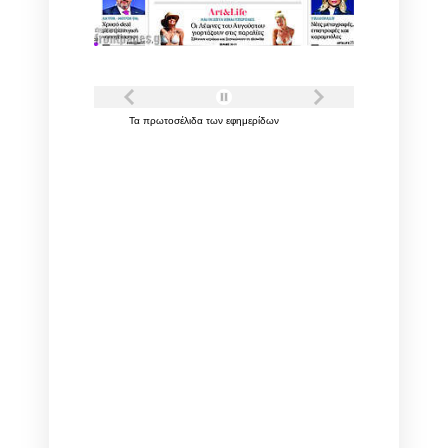
Τα
πρωτοσέλιδα
των
εφημερίδων