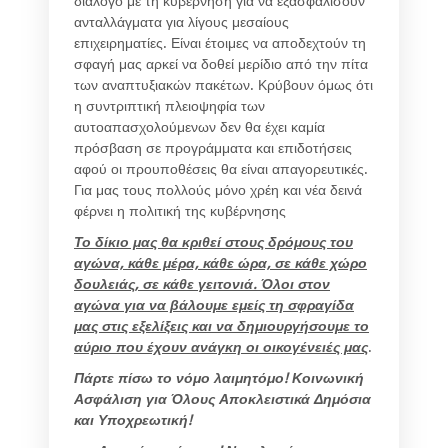
διάλογο με τη κυβέρνηση για να εξασφαλίσουν
ανταλλάγματα για λίγους μεσαίους
επιχειρηματίες. Είναι έτοιμες να αποδεχτούν τη
σφαγή μας αρκεί να δοθεί μερίδιο από την πίτα
των αναπτυξιακών πακέτων. Κρύβουν όμως ότι
η συντριπτική πλειοψηφία των
αυτοαπασχολούμενων δεν θα έχει καμία
πρόσβαση σε προγράμματα και επιδοτήσεις
αφού οι προυποθέσεις θα είναι απαγορευτικές.
Για μας τους πολλούς μόνο χρέη και νέα δεινά
φέρνει η πολιτική της κυβέρνησης
Το δίκιο μας θα κριθεί στους δρόμους του
αγώνα, κάθε μέρα, κάθε ώρα, σε κάθε χώρο
δουλειάς, σε κάθε γειτονιά. Όλοι στον
αγώνα για να βάλουμε εμείς τη σφραγίδα
μας στις εξελίξεις και να δημιουργήσουμε το
αύριο που έχουν ανάγκη οι οικογένειές μας
.
Πάρτε πίσω το νόμο λαιμητόμο! Κοινωνική
Ασφάλιση για Όλους Αποκλειστικά Δημόσια
και Υποχρεωτική!