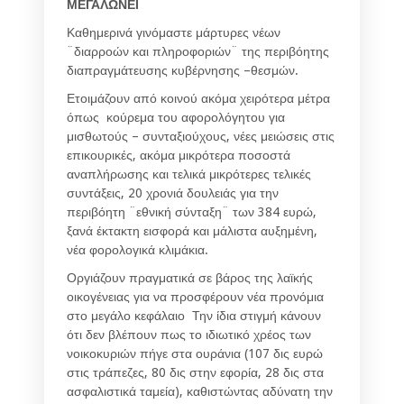
ΜΕΓΑΛΩΝΕΙ
Καθημερινά γινόμαστε μάρτυρες νέων
¨διαρροών και πληροφοριών¨ της περιβόητης
διαπραγμάτευσης κυβέρνησης –θεσμών.
Ετοιμάζουν από κοινού ακόμα χειρότερα μέτρα
όπως κούρεμα του αφορολόγητου για
μισθωτούς – συνταξιούχους, νέες μειώσεις στις
επικουρικές, ακόμα μικρότερα ποσοστά
αναπλήρωσης και τελικά μικρότερες τελικές
συντάξεις, 20 χρονιά δουλειάς για την
περιβόητη ¨εθνική σύνταξη¨ των 384 ευρώ,
ξανά έκτακτη εισφορά και μάλιστα αυξημένη,
νέα φορολογικά κλιμάκια.
Οργιάζουν πραγματικά σε βάρος της λαϊκής
οικογένειας για να προσφέρουν νέα προνόμια
στο μεγάλο κεφάλαιο Την ίδια στιγμή κάνουν
ότι δεν βλέπουν πως το ιδιωτικό χρέος των
νοικοκυριών πήγε στα ουράνια (107 δις ευρώ
στις τράπεζες, 80 δις στην εφορία, 28 δις στα
ασφαλιστικά ταμεία), καθιστώντας αδύνατη την