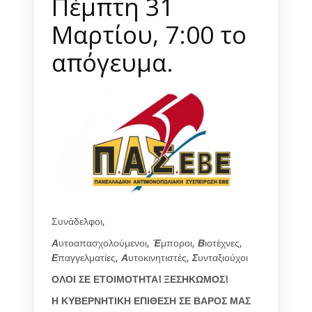
Πέμπτη 31
Μαρτίου, 7:00 το
απόγευμα.
Συνάδελφοι,
Α
υτοαπασχολούμενοι,
Έ
μποροι,
Β
ιοτέχνες,
Ε
παγγελματίες,
Α
υτοκινητιστές,
Σ
υνταξιούχοι
ΟΛΟΙ ΣΕ ΕΤΟΙΜΟΤΗΤΑ! ΞΕΣΗΚΩΜΟΣ!
Η ΚΥΒΕΡΝΗΤΙΚΗ ΕΠΙΘΕΣΗ ΣΕ ΒΑΡΟΣ ΜΑΣ