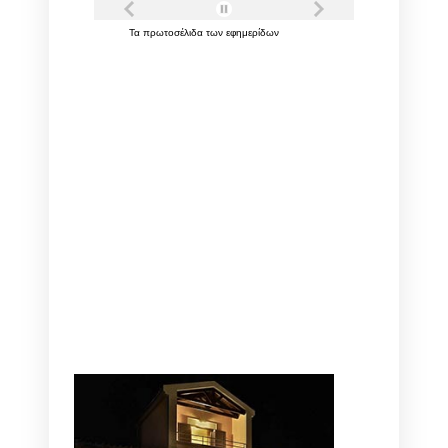
Τα
πρωτοσέλιδα
των
εφημερίδων