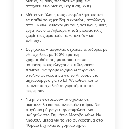
δίκτυο, λιμάνια, πολιτιστικά μνημεία,
αποχετευτικό δίκτυο, ύδρευση, κλπ).
Μέτρα για όλους τους σεισμόπληκτους και
τα παιδιά τους (επίδομα ενοικίου, απαλλαγή
από ΕΝΦΙΑ, οικίσκοι για τους άστεγους, νέες
εργατικές στο Ληξούρι, αποζημιώσεις κλπ),
χωρίς διαχωρισμούς σε «παλιούς» και
«νέους».
Σύγχρονες – ασφαλείς σχολικές υποδομές με
νέα σχολεία, με 100% κρατική
χρηματοδότηση, με ουσιαστικούς
αντισεισμικούς ελέγχους και θωράκιση
παντού. Να δρομολογηθούν τώρα νέο
σχολικό συγκρότημα για το Ληξούρι, νέο
μηχανουργείο για το ΕΠΑΛ καθώς και τα
υπόλοιπα σχολικά συγκροτήματα που
εκκρεμούν.
Να μην επιστρέψουν τα σχολεία σε
ακατάλληλα και πεπαλαιωμένα κτίρια. Να
παρθούν μέτρα για την ασφάλεια των
μαθητών στο Γυμνάσιο Μεσοβουνίων. Να
ληφθούν μέτρα για το νέο συγκρότημα στο
Φαραώ (πχ κλειστό γυμναστήριο,