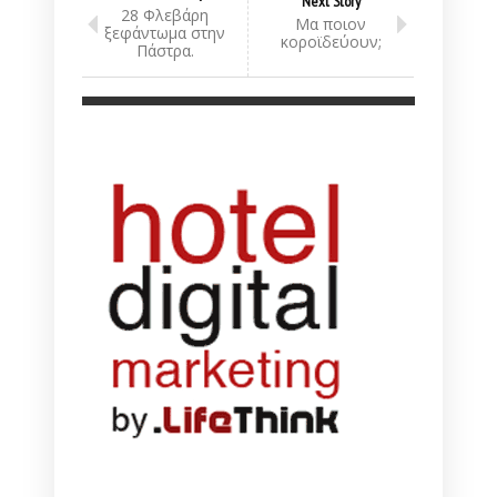
Next Story
28 Φλεβάρη
Μα ποιον
ξεφάντωμα στην
κοροϊδεύουν;
Πάστρα.