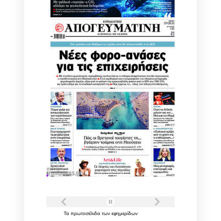
Τα
πρωτοσέλιδα
των
εφημερίδων