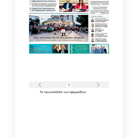
Τα
πρωτοσέλιδα
των
εφημερίδων