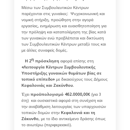
Μέσω των Συμβουλευτικών Κέντρων
παρέχονται στις γυναίκες: Ψυχοκοινωνική και
νομική στήριξη, προώθηση στην αγορά
εργασίας, ενημέρωση και ευαισθητοποίηση για
την πρόληψη και καταπολέμηση της βίας κατά
των γυναικών ενώ προβλέπεται και δικτύωση
των Συμβουλευτικών Κέντρων μεταξύ τους και
με άλλες συναφείς δομές.
η
Η 2
πρόσκληση
αφορά επίσης στη
«Λειτουργία Κέντρων Συμβουλευτικής
Υποστήριξης γυναικών θυμάτων βίας σε
τοπικό επίπεδο»
με δικαιούχους τους Δήμους
Κεφαλονιάς και Ζακύνθου
.
Έχει
προϋπολογισμό 462.0000,00€
(για 3
έτη) και ουσιαστικά αφορά στη συνέχιση και
την αναβάθμιση λειτουργίας των υπαρχουσών
τοπικών δομών στην
Κεφαλονιά και τη
Ζάκυνθο
, με το ίδιο αντικείμενο δράσης όπως
το ανωτέρω (περιφερειακό).