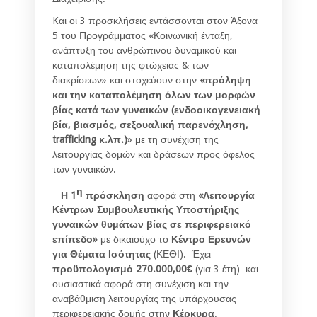
Kαι οι 3 προσκλήσεις εντάσσονται στον Άξονα
5 του Προγράμματος «Κοινωνική ένταξη,
ανάπτυξη του ανθρώπινου δυναμικού και
καταπολέμηση της φτώχειας & των
διακρίσεων» και στοχεύουν στην
«πρόληψη
και την καταπολέμηση όλων των μορφών
βίας κατά των γυναικών (ενδοοικογενειακή
βία, βιασμός, σεξουαλική παρενόχληση,
trafficking κ.λπ.)
» με τη συνέχιση της
λειτουργίας δομών και δράσεων προς όφελος
των γυναικών.
η
Η 1
πρόσκληση
αφορά στη
«Λειτουργία
Κέντρων Συμβουλευτικής Υποστήριξης
γυναικών θυμάτων βίας σε περιφερειακό
επίπεδο»
με δικαιούχο το
Κέντρο Ερευνών
για Θέματα Ισότητας
(ΚΕΘΙ). Έχει
προϋπολογισμό 270.000,00€
(για 3 έτη) και
ουσιαστικά αφορά στη συνέχιση και την
αναβάθμιση λειτουργίας της υπάρχουσας
περιφερειακής δομής στην
Κέρκυρα
.