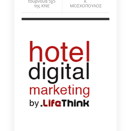
τουρνουά 5χ5
κ.
της ΚΝΕ
ΜΟΣΧΟΠΟΥΛΟΣ