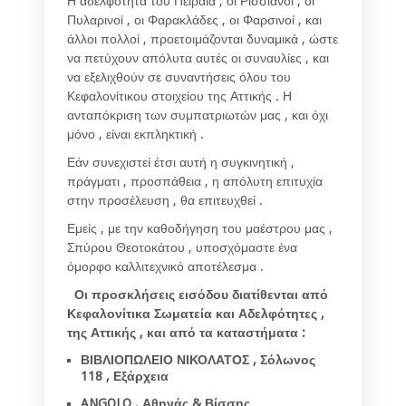
Η αδελφότητα του Πειραιά , οι Ρισσιάνοι , οι
Πυλαρινοί , οι Φαρακλάδες , οι Φαρσινοί , και
άλλοι πολλοί , προετοιμάζονται δυναμικά , ώστε
να πετύχουν απόλυτα αυτές οι συναυλίες , και
να εξελιχθούν σε συναντήσεις όλου του
Κεφαλονίτικου στοιχείου της Αττικής . Η
ανταπόκριση των συμπατριωτών μας , και όχι
μόνο , είναι εκπληκτική .
Εάν συνεχιστεί έτσι αυτή η συγκινητική ,
πράγματι , προσπάθεια , η απόλυτη επιτυχία
στην προσέλευση , θα επιτευχθεί .
Εμείς , με την καθοδήγηση του μαέστρου μας ,
Σπύρου Θεοτοκάτου , υποσχόμαστε ένα
όμορφο καλλιτεχνικό αποτέλεσμα .
Οι προσκλήσεις εισόδου διατίθενται από
Κεφαλονίτικα Σωματεία και Αδελφότητες ,
της Αττικής , και από τα καταστήματα :
ΒΙΒΛΙΟΠΩΛΕΙΟ ΝΙΚΟΛΑΤΟΣ , Σόλωνος
118 , Εξάρχεια
ANGOLO ,
Αθηνάς & Βίσσης