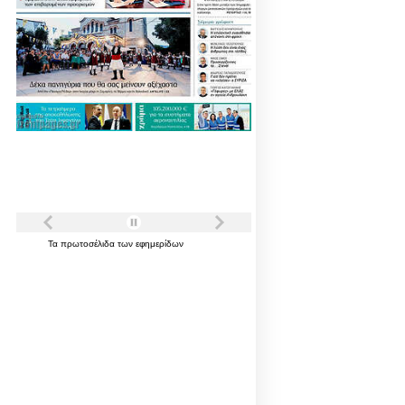
Τα
πρωτοσέλιδα
των
εφημερίδων