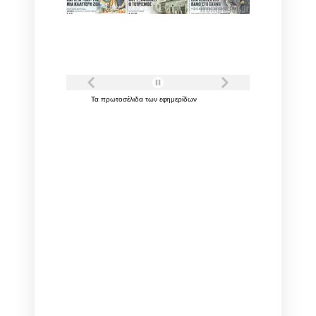
Τα
πρωτοσέλιδα
των
εφημερίδων