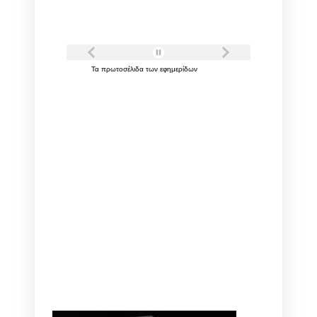
Τα
πρωτοσέλιδα
των
εφημερίδων