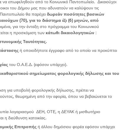
ε να επωφεληθούν από το Κοινωνικό Παντοπωλείο. Δικαιούχοι
άτοικοι του Δήμου μας που αδυνατούν να καλύψουν τις
ό Παντοπωλείο θα παρέχει
δωρεάν ποσότητες βασικών
ιούχων (70), για το διάστημα έξι (6) μηνών, από
ιμένα, για την ένταξη στο πρόγραμμα του Κοινωνικού
τείται η προσκόμιση των
κάτωθι δικαιολογητικών
:
στυνομικής Ταυτότητας.
ατάστασης
ή οποιοδήποτε έγγραφο από το οποίο να προκύπτει
γίας
του Ο.Α.Ε.Δ. (εφόσον υπάρχει).
εκκαθαριστικού σημείωματος φορολογικής δήλωσης και του
ση για υποβολή φορολογικής δήλωσης, πρέπει να
ύντος, θεωρημένη από την εφορία, όπου να βεβαιώνεται το
οτυπία λογαριασμού ΔΕΗ, ΟΤΕ, η ΔΕΥΑΚ ή μισθωτήριο
ι η διεύθυνση κατοικίας.
ομικής Επιτροπής
ή άλλου δημόσιου φορέα εφόσον υπάρχει