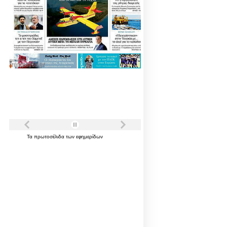
Τα
πρωτοσέλιδα
των
εφημερίδων