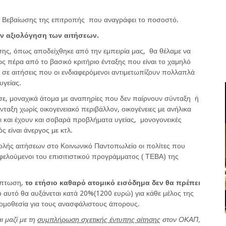
 Βεβαίωσης της επιτροπής που αναγράφει το ποσοστό.
ν αξιολόγηση των αιτήσεων.
σης, όπως αποδείχθηκε από την εμπειρία μας, θα θέλαμε να
 πέρα από το βασικό κριτήριο ένταξης που είναι το χαμηλό
 σε αιτήσεις που οι ενδιαφερόμενοι αντιμετωπίζουν πολλαπλά
υγείας.
 σε, μοναχικά άτομα με αναπηρίες που δεν παίρνουν σύνταξη ή
ταξη χωρίς οικογενειακό περιβάλλον, οικογένειες με ανήλικα
γοι και έχουν και σοβαρά προβλήματα υγείας, μονογονεικές
ς είναι άνεργος με κτλ.
ολής αιτήσεων στο Κοινωνικό Παντοπωλείο οι πολίτες που
ωφελούμενοι του επισιτιστικού προγράμματος ( ΤΕΒΑ) της
ίπτωση,
το ετήσιο καθαρό ατομικό εισόδημα δεν θα πρέπει
ό αυτό θα αυξάνεται κατά 20%(1200 ευρώ) για κάθε μέλος της
νομοθεσία για τους ανασφάλιστους άπορους.
ι μαζί με τη
συμπλήρωση σχετικής έντυπης αίτησης
στον ΟΚΑΠ,