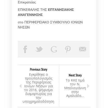
Επικρατείας
ΕΠΙΚΕΦΑΛΗΣ ΤΗΣ
ΕΠΤΑΝΗΣΙΑΚΗΣ
ΑΝΑΓΕΝΝΗΣΗΣ
στο ΠΕΡΙΦΕΡΕΙΑΚΟ ΣΥΜΒΟΥΛΙΟ ΙΟΝΙΩΝ
ΝΗΣΩΝ
Previous Story
Εγκρίθηκε ο
Next Story
προϋπολογισμός
Το ΚΚΕ τιμά
της Περιφέρειας
τον Ν.
Ιονίων Νήσων για
Μπελογιάννη
το 2016, ψήφισμα
στην
διαμαρτυρίας για
Αμαλιάδα…
την
υποχρηματοδότηση