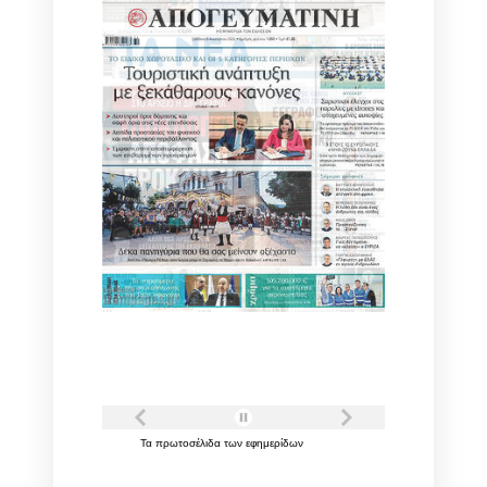
Τα
πρωτοσέλιδα
των
εφημερίδων