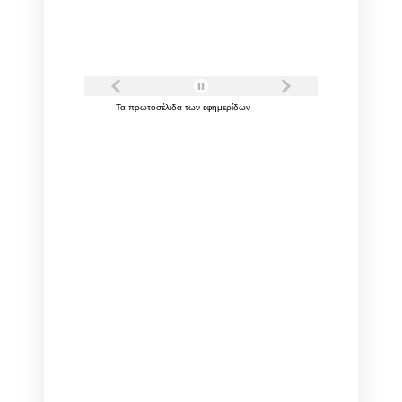
Τα
πρωτοσέλιδα
των
εφημερίδων