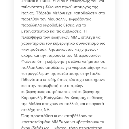
«Fratelli d’ Italia», τι κι αν η επικεφαλής του και
πιθανότατα μέλλουσα πρωθυπουργός της
Ιταλίας, Τζόρτζια Μελόνι έχει «αποθεώσει» στο
παρελθόν τον Μουσολίνι, εκφράζοντας
παράλληλα ακροδεξιές θέσεις για το
μεταναστευτικό και τις αμβλώσεις. Η
πλειοψηφία των ελληνικών ΜΜΕ επιλέγει να
χαρακτηρίσει τον κυβερνητικό συνασπισμό ως
«κεντροδεξιό», λησμονώντας -τεχνηέντως-
ακόμα και την παρουσία του Μπερλουσκόνι.
Φαίνεται ότι η κυβέρνηση στέλνει «σήματα» σε
πολλαπλούς αποδέκτες για «ωραιοποίηση» και
«στρογγύλεμα» της κατάστασης στην Ιταλία.
Πιθανότατα επειδή, όπως εύστοχα επεσήμανε
και στην παρέμβασή του ο πρώην
κυβερνητικός εκπρόσωπος επί κυβέρνησης
Καραμανλή, Ευάγγελος Αντώναρος, οι θέσεις
της Μελόνι απηχούν εν πολλοίς και σε αρκετά
στελέχη της ΝΔ.
Όση προσπάθεια κι αν καταβάλλουν τα
«πετσοταϊσμένα ΜΜΕ» για να «βαφτίσουν» τα
άκρα (δεξιά) ως… κέντρο, τόσο περισσότερο