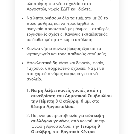
υλοποίηση του νέου σχολείου στο
Αργοστόλι, χωρίς ΣΔΙΤ και ιδιώτες.
Να λειτουργήσουν όλα τα τμήματα με 20 το
πολύ μαθητές και να προσληφθεί το
αναγκαίο προσωπικό με μόνιμες – σταθερές
εργασιακές σχέσεις. Κανένας εκπαιδευτικός
σε διαθεσιμότητα – καμία απόλυση.
Κανένα νήπιο κανένα βρέφος έξω απ τα
νηπιαγωγεία και τους παιδικούς σταθμούς.
Αποκλειστικά δημόσιο και δωρεάν, ενιαίο,
12χρονο, υποχρεωτικό σχολείο. Να μείνει
στα χαρτιά ο νόμος έκτρωμα για το νέο
σχολείο.
Να μη λείψει κανείς γονιός από τη
συνεδρίαση του Δημοτικού Συμβουλίου
την Πέμπτη 3 Οκτώβρη, 6 μμ, στο
θέατρο Αργοστολίου.
Παίρνουμε πρωτοβουλία για
σύσκεψη
συλλόγων γονέων
, από κοινού με την
Ένωση Αργοστολίου, την
Τετάρτη 9
Οκτώβρη
, στο
Εργατικό Κέντρο