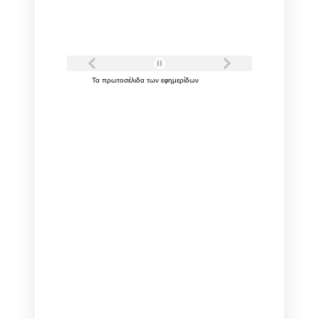
Τα
πρωτοσέλιδα
των
εφημερίδων