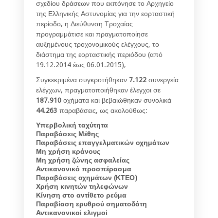
σχεδίου δράσεων που εκπόνησε το Αρχηγείο
της Ελληνικής Αστυνομίας για την εορταστική
περίοδο, η Διεύθυνση Τροχαίας
προγραμμάτισε και πραγματοποίησε
αυξημένους τροχονομικούς ελέγχους, το
διάστημα της εορταστικής περιόδου (από
19.12.2014 έως 06.01.2015),
Συγκεκριμένα συγκροτήθηκαν
7.122
συνεργεία
ελέγχων, πραγματοποιήθηκαν έλεγχοι σε
187.910
οχήματα και βεβαιώθηκαν συνολικά
44.263
παραβάσεις, ως ακολούθως:
Υπερβολική ταχύτητα
7.214
Παραβάσεις Μέθης
1.438
Παραβάσεις επαγγελματικών οχημάτων
1.152
Μη χρήση κράνους
1.147
Μη χρήση ζώνης ασφαλείας
1.
055
Αντικανονικό προσπέρασμα
578
Παραβάσεις οχημάτων (ΚΤΕΟ)
57
Χρήση κινητών τηλεφώνων
563
Κίνηση στο αντίθετο ρεύμα
531
Παραβίαση ερυθρού σηματοδότη
500
Αντικανονικοί ελιγμοί
155