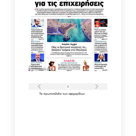
Τα
πρωτοσέλιδα
των
εφημερίδων