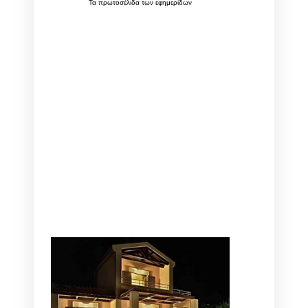
Τα
πρωτοσέλιδα
των
εφημερίδων