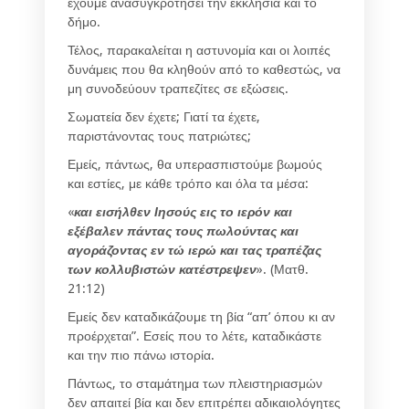
έχουμε ανασυγκροτήσει την εκκλησία και το
δήμο.
Τέλος, παρακαλείται η αστυνομία και οι λοιπές
δυνάμεις που θα κληθούν από το καθεστώς, να
μη συνοδεύουν τραπεζίτες σε εξώσεις.
Σωματεία δεν έχετε; Γιατί τα έχετε,
παριστάνοντας τους πατριώτες;
Εμείς, πάντως, θα υπερασπιστούμε βωμούς
και εστίες, με κάθε τρόπο και όλα τα μέσα:
«
και εισήλθεν Ιησούς εις το ιερόν και
εξέβαλεν πάντας τους πωλούντας και
αγοράζοντας εν τώ ιερώ και τας τραπέζας
των κολλυβιστών κατέστρεψεν
». (Ματθ.
21:12)
Εμείς δεν καταδικάζουμε τη βία “απ’ όπου κι αν
προέρχεται”. Εσείς που το λέτε, καταδικάστε
και την πιο πάνω ιστορία.
Πάντως, το σταμάτημα των πλειστηριασμών
δεν απαιτεί βία και δεν επιτρέπει αδικαιολόγητες