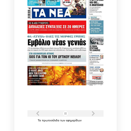
Τα
πρωτοσέλιδα
των
εφημερίδων