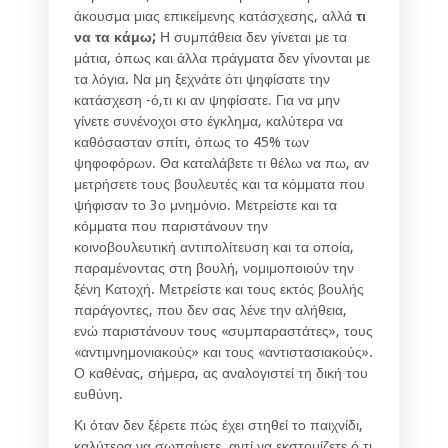
άκουσμα μιας επικείμενης κατάσχεσης, αλλά
τι
να τα κάμω;
Η συμπάθεια δεν γίνεται με τα
μάτια, όπως και άλλα πράγματα δεν γίνονται με
τα λόγια. Να μη ξεχνάτε ότι ψηφίσατε την
κατάσχεση -ό,τι κι αν ψηφίσατε. Για να μην
γίνετε συνένοχοι στο έγκλημα, καλύτερα να
καθόσασταν σπίτι, όπως το 45% των
ψηφοφόρων. Θα καταλάβετε τι θέλω να πω, αν
μετρήσετε τους βουλευτές και τα κόμματα που
ψήφισαν το 3ο μνημόνιο. Μετρείστε και τα
κόμματα που παριστάνουν την
κοινοβουλευτική αντιπολίτευση και τα οποία,
παραμένοντας στη βουλή, νομιμοποιούν την
ξένη Κατοχή. Μετρείστε και τους εκτός βουλής
παράγοντες, που δεν σας λένε την αλήθεια,
ενώ παριστάνουν τους «συμπαραστάτες», τους
«αντιμνημονιακούς» και τους «αντιστασιακούς».
Ο καθένας, σήμερα, ας αναλογιστεί τη δική του
ευθύνη.
Κι όταν δεν ξέρετε πώς έχει στηθεί το παιχνίδι,
καλύτερα να σωπαίνετε, αντί να εκστομίζετε ό,τι