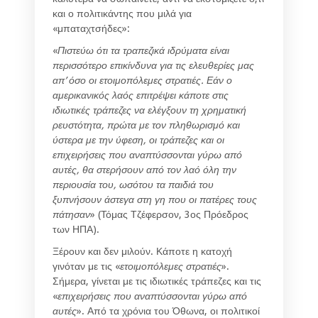
και ο πολιτικάντης που μιλά για
«μπαταχτσήδες»:
«
Πιστεύω ότι τα τραπεζικά ιδρύματα είναι
περισσότερο επικίνδυνα για τις ελευθερίες μας
απ’ όσο οι ετοιμοπόλεμες στρατιές. Εάν ο
αμερικανικός λαός επιτρέψει κάποτε στις
ιδιωτικές τράπεζες να ελέγξουν τη χρηματική
ρευστότητα, πρώτα με τον πληθωρισμό και
ύστερα με την ύφεση, οι τράπεζες και οι
επιχειρήσεις που αναπτύσσονται γύρω από
αυτές, θα στερήσουν από τον λαό όλη την
περιουσία του, ωσότου τα παιδιά του
ξυπνήσουν άστεγα στη γη που οι πατέρες τους
πάτησαν
» (Τόμας Τζέφερσον, 3ος Πρόεδρος
των ΗΠΑ).
Ξέρουν και δεν μιλούν. Κάποτε η κατοχή
γινόταν με τις «
ετοιμοπόλεμες στρατιές
».
Σήμερα, γίνεται με τις ιδιωτικές τράπεζες και τις
«
επιχειρήσεις που αναπτύσσονται γύρω από
αυτές
». Από τα χρόνια του Όθωνα, οι πολιτικοί