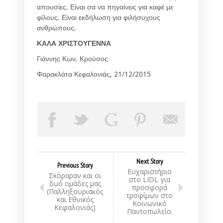
απουσίες. Είναι σα να πηγαίνεις για καφέ με
φίλους. Είναι εκδήλωση για φιλήσυχους
ανθρώπους.
ΚΑΛΑ ΧΡΙΣΤΟΥΓΕΝΝΑ
Γιάννης Κων. Κρούσος
Φαρακλάτα Κεφαλονιάς, 21/12/2015
Next Story
Previous Story
Ευχαριστήριο
Σκόραραν και οι
στο LIDL για
δυό ομάδες μας
προσφορά
(Παλληξουριακός
τροφίμων στο
και Εθνικός
Κοινωνικό
Κεφαλονιάς)
Παντοπωλείο.